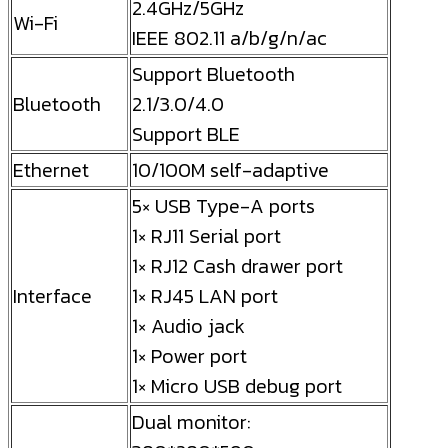
2.4GHz/5GHz
Wi-Fi
IEEE 802.11 a/b/g/n/ac
Support Bluetooth
Bluetooth
2.1/3.0/4.0
Support BLE
Ethernet
10/100M self-adaptive
5× USB Type-A ports
1× RJ11 Serial port
1× RJ12 Cash drawer port
Interface
1× RJ45 LAN port
1× Audio jack
1× Power port
1× Micro USB debug port
Dual monitor: