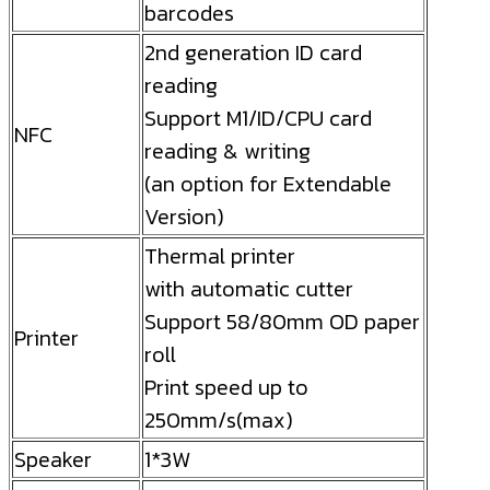
barcodes
2nd generation ID card
reading
Support M1/ID/CPU card
NFC
reading & writing
(an option for Extendable
Version)
Thermal printer
with automatic cutter
Support 58/80mm OD paper
Printer
roll
Print speed up to
250mm/s(max)
Speaker
1*3W