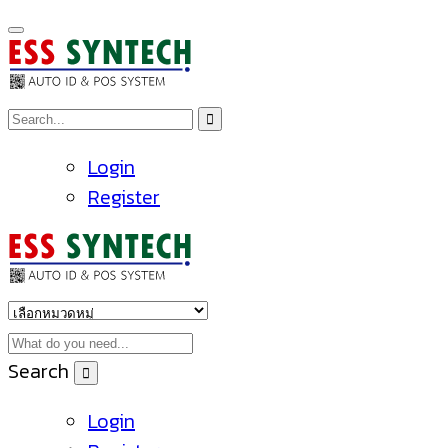
Login
Register
Search
Login