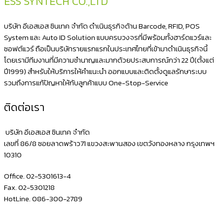
ESS SYNTECH CO.,LTD
บริษัท อีเอสเอส ซินเทค จำกัด ดำเนินธุรกิจด้าน Barcode, RFID, POS
System และ Auto ID Solution แบบครบวงจรที่มีพร้อมทั้งฮาร์ดแวร์และ
ซอฟต์แวร์ ถือเป็นบริษัทรายแรกแรกในประเทศไทยที่เข้ามาดำเนินธุรกิจนี้
โดยเรามีทีมงานที่มีความชำนาญและมากด้วยประสบการณ์กว่า 22 ปี(ตั้งแต่
ปี1999) สำหรับให้บริการให้คำแนะนำ ออกแบบและติดตั้งดูแลรักษาระบบ
รวมถึงการแก้ปัญหาให้กับลูกค้าแบบ One-Stop-Service
ติดต่อเรา
บริษัท อีเอสเอส ซินเทค จำกัด
เลขที่ 86/8 ซอยลาดพร้าว71 แขวงสะพานสอง เขตวังทองหลาง กรุงเทพฯ
10310
Office. 02-5301613-4
Fax. 02-5301218
HotLine. 086-300-2789