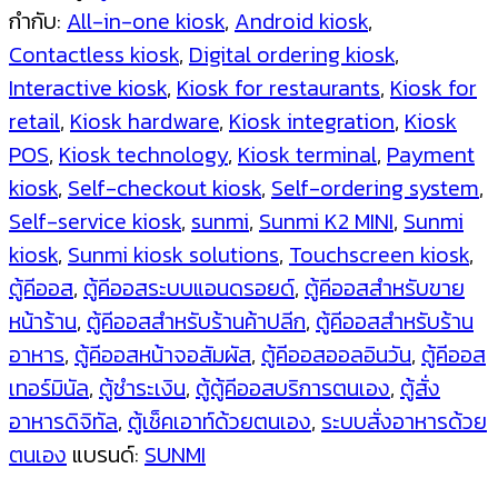
กำกับ:
All-in-one kiosk
,
Android kiosk
,
Contactless kiosk
,
Digital ordering kiosk
,
Interactive kiosk
,
Kiosk for restaurants
,
Kiosk for
retail
,
Kiosk hardware
,
Kiosk integration
,
Kiosk
POS
,
Kiosk technology
,
Kiosk terminal
,
Payment
kiosk
,
Self-checkout kiosk
,
Self-ordering system
,
Self-service kiosk
,
sunmi
,
Sunmi K2 MINI
,
Sunmi
kiosk
,
Sunmi kiosk solutions
,
Touchscreen kiosk
,
ตู้คีออส
,
ตู้คีออสระบบแอนดรอยด์
,
ตู้คีออสสำหรับขาย
หน้าร้าน
,
ตู้คีออสสำหรับร้านค้าปลีก
,
ตู้คีออสสำหรับร้าน
อาหาร
,
ตู้คีออสหน้าจอสัมผัส
,
ตู้คีออสออลอินวัน
,
ตู้คีออส
เทอร์มินัล
,
ตู้ชำระเงิน
,
ตู้ตู้คีออสบริการตนเอง
,
ตู้สั่ง
อาหารดิจิทัล
,
ตู้เช็คเอาท์ด้วยตนเอง
,
ระบบสั่งอาหารด้วย
ตนเอง
แบรนด์:
SUNMI