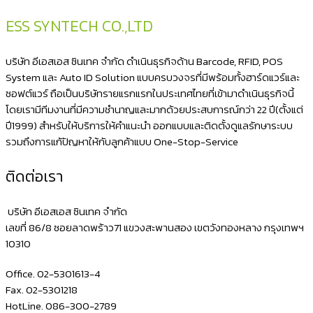
ESS SYNTECH CO.,LTD
บริษัท อีเอสเอส ซินเทค จำกัด ดำเนินธุรกิจด้าน Barcode, RFID, POS
System และ Auto ID Solution แบบครบวงจรที่มีพร้อมทั้งฮาร์ดแวร์และ
ซอฟต์แวร์ ถือเป็นบริษัทรายแรกแรกในประเทศไทยที่เข้ามาดำเนินธุรกิจนี้
โดยเรามีทีมงานที่มีความชำนาญและมากด้วยประสบการณ์กว่า 22 ปี(ตั้งแต่
ปี1999) สำหรับให้บริการให้คำแนะนำ ออกแบบและติดตั้งดูแลรักษาระบบ
รวมถึงการแก้ปัญหาให้กับลูกค้าแบบ One-Stop-Service
ติดต่อเรา
บริษัท อีเอสเอส ซินเทค จำกัด
เลขที่ 86/8 ซอยลาดพร้าว71 แขวงสะพานสอง เขตวังทองหลาง กรุงเทพฯ
10310
Office. 02-5301613-4
Fax. 02-5301218
HotLine. 086-300-2789