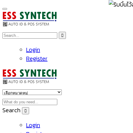
Login
Register
Search
Login