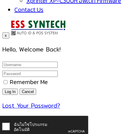
Xprinter XP-C300H อัพเดท Firmware
Contact Us
x
Hello, Welcome Back!
Remember Me
Lost Your Password?