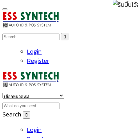
Login
Register
Search
Login