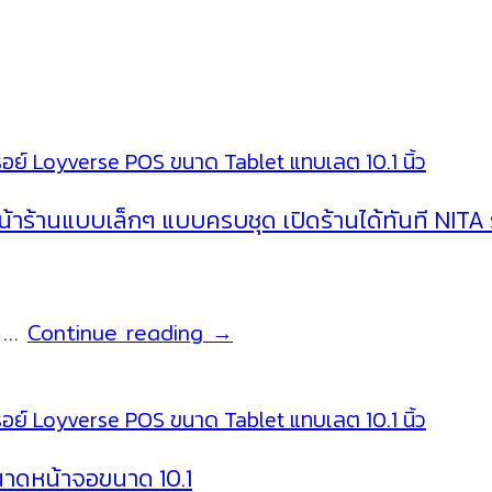
้าร้านแบบเล็กๆ แบบครบชุด เปิดร้านได้ทันที NITA ร
เครื่อง
ห้ …
Continue reading
→
POS
ระบบ
แอน
ดร
นาดหน้าจอขนาด 10.1