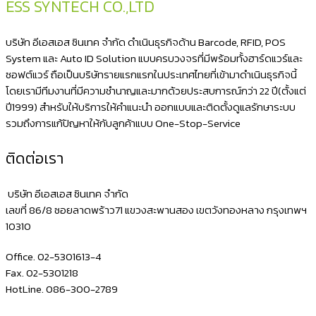
ESS SYNTECH CO.,LTD
กด
มี
บริษัท อีเอสเอส ซินเทค จำกัด ดำเนินธุรกิจด้าน Barcode, RFID, POS
เสียง
System และ Auto ID Solution แบบครบวงจรที่มีพร้อมทั้งฮาร์ดแวร์และ
ซอฟต์แวร์ ถือเป็นบริษัทรายแรกแรกในประเทศไทยที่เข้ามาดำเนินธุรกิจนี้
กริ่ง
โดยเรามีทีมงานที่มีความชำนาญและมากด้วยประสบการณ์กว่า 22 ปี(ตั้งแต่
ไม่มี
ปี1999) สำหรับให้บริการให้คำแนะนำ ออกแบบและติดตั้งดูแลรักษาระบบ
สาย
รวมถึงการแก้ปัญหาให้กับลูกค้าแบบ One-Stop-Service
4
ติดต่อเรา
ช่อง
แบงค์
บริษัท อีเอสเอส ซินเทค จำกัด
8
เลขที่ 86/8 ซอยลาดพร้าว71 แขวงสะพานสอง เขตวังทองหลาง กรุงเทพฯ
10310
ช่อง
เหรียญ
Office. 02-5301613-4
MAKEN
Fax. 02-5301218
HotLine. 086-300-2789
MK410MB
ไม่