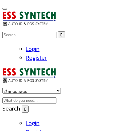
Login
Register
Search
Login