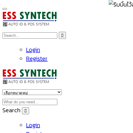
Login
Register
Search
Login