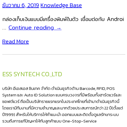
แก้
ธันวาคม 6, 2019
Knowledge Base
ยัง
ไง
กล่องเก็บเงินแบบมีเครื่องพิมพ์ในตัว เชื่อมต่อกับ Androi
มา
ลิ้น
…
Continue reading
→
ดู
ชัก
Read More
กัน
เก็บ
เงิน
แบบ
ไร้
ESS SYNTECH CO.,LTD
สาย
กล่อง
บริษัท อีเอสเอส ซินเทค จำกัด ดำเนินธุรกิจด้าน Barcode, RFID, POS
เก็บ
System และ Auto ID Solution แบบครบวงจรที่มีพร้อมทั้งฮาร์ดแวร์และ
ซอฟต์แวร์ ถือเป็นบริษัทรายแรกแรกในประเทศไทยที่เข้ามาดำเนินธุรกิจนี้
เงิน
โดยเรามีทีมงานที่มีความชำนาญและมากด้วยประสบการณ์กว่า 22 ปี(ตั้งแต่
แบบ
ปี1999) สำหรับให้บริการให้คำแนะนำ ออกแบบและติดตั้งดูแลรักษาระบบ
ไร้
รวมถึงการแก้ปัญหาให้กับลูกค้าแบบ One-Stop-Service