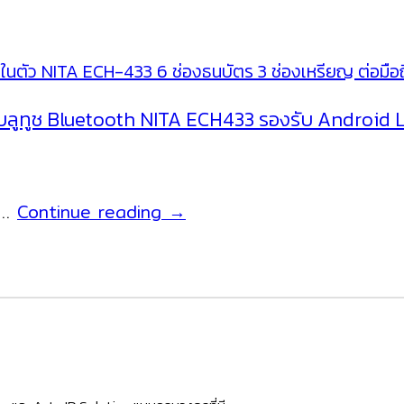
าย บลูทูช Bluetooth NITA ECH433 รองรับ Android
ลิ้น
i …
Continue reading
→
ชัก
เก็บ
เงิน
แบบ
ไร้
สาย
กล่อง