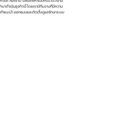
tem และ Auto ID Solution แบบครบวงจรที่มี
เก็บ
มาดำเนินธุรกิจนี้ โดยเรามีทีมงานที่มีความ
ห้คำแนะนำ ออกแบบและติดตั้งดูแลรักษาระบบ
เงิน
แบบ
ไร้
สาย
บลู
ทูช
Bluetooth
NITA
ECH433
รองรับ
Android
Loyvese
POS