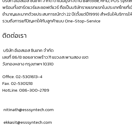
บริษัท อีเอสเอส ซินเทค จำกัด ดำเนินธุรกิจด้าน Barcode, RFID, POS Sys
พร้อมทั้งฮาร์ดแวร์และซอฟต์แวร์ ถือเป็นบริษัทรายแรกแรกในประเทศไทยที่เข้า
ชำนาญและมากด้วยประสบการณ์กว่า 22 ปี(ตั้งแต่ปี1999) สำหรับให้บริการใ
รวมถึงการแก้ปัญหาให้กับลูกค้าแบบ One-Stop-Service
ติดต่อเรา
บริษัท อีเอสเอส ซินเทค จำกัด
เลขที่ 86/8 ซอยลาดพร้าว71 แขวงสะพานสอง เขต
วังทองหลาง กรุงเทพฯ 10310
Office. 02-5301613-4
Fax. 02-5301218
HotLine. 086-300-2789
nitinath@esssyntech.com
ekkasit@esssyntech.com