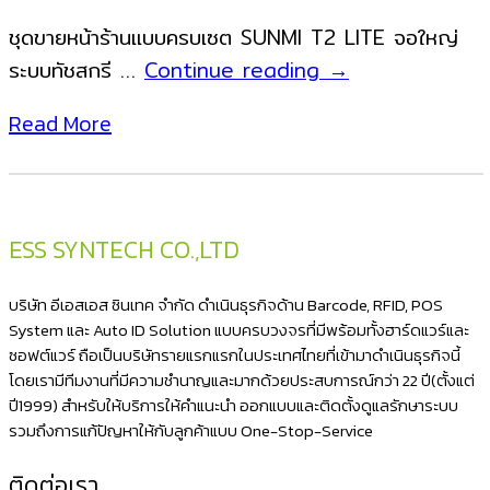
ชุดขายหน้าร้านแบบครบเซต SUNMI T2 LITE จอใหญ่
Sunmi
ระบบทัชสกรี …
Continue reading
→
T2
Read More
Lite
เครื่อง
แคชเชียร์
ระบบ
ESS SYNTECH CO.,LTD
Android
สำหรับ
บริษัท อีเอสเอส ซินเทค จำกัด ดำเนินธุรกิจด้าน Barcode, RFID, POS
ธุรกิจ
System และ Auto ID Solution แบบครบวงจรที่มีพร้อมทั้งฮาร์ดแวร์และ
ซอฟต์แวร์ ถือเป็นบริษัทรายแรกแรกในประเทศไทยที่เข้ามาดำเนินธุรกิจนี้
ขาย
โดยเรามีทีมงานที่มีความชำนาญและมากด้วยประสบการณ์กว่า 22 ปี(ตั้งแต่
หน้า
ปี1999) สำหรับให้บริการให้คำแนะนำ ออกแบบและติดตั้งดูแลรักษาระบบ
ร้าน
รวมถึงการแก้ปัญหาให้กับลูกค้าแบบ One-Stop-Service
ทุก
ติดต่อเรา