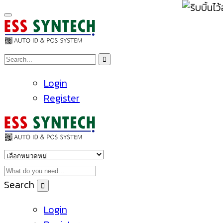
Login
Register
Search
Login