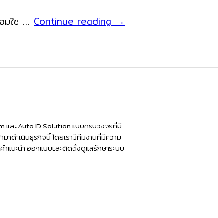
เครื่อง
NITA
ร้อมใช …
Continue reading
→
ขาย
C1
หน้า
เครื่อง
ร้าน
Android
พร้อม
หัว
อ่าน
ใน
tem และ Auto ID Solution แบบครบวงจรที่มี
ตัว
มาดำเนินธุรกิจนี้ โดยเรามีทีมงานที่มีความ
ห้คำแนะนำ ออกแบบและติดตั้งดูแลรักษาระบบ