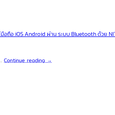
พท์มือถือ iOS Android ผ่าน ระบบ Bluetooth ด้วย 
ยิง
 …
Continue reading
→
บาร์
โค้ด
อ่าน
บาร์
โค้ด
แส
กน