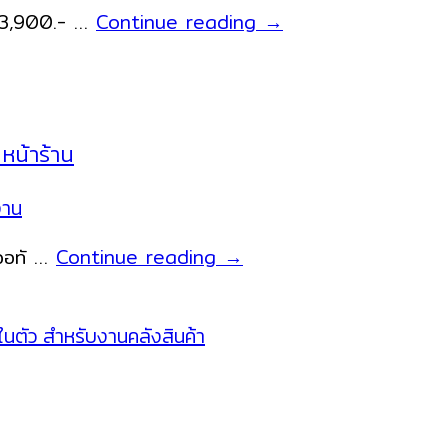
Sunmi
 13,900.- …
Continue reading
→
บาร์
V2
โค้ด
PRO
เข้า
เครื่อง
โทรศัพท์
ขาย
มือ
หน้าร้าน
สินค้า
ถือ
แบบ
iOS
งาน
พกพา
Android
NITA
 จอทั …
Continue reading
→
ผ่าน
T2
ระบบ
mini
Bluetooth
Android
ด้วย
POS
NITA
แอน
3208R
ดรอย