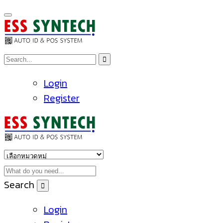
Login
Register
Search
Login