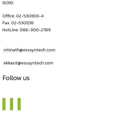
10310
iOS
Android
Office. 02-5301613-4
iPhone
Fax. 02-5301218
HotLine. 086-300-2789
iPAD
ราคา
ถูก
nitinath@esssyntech.com
ekkasit@esssyntech.com
Follow us