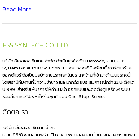
บาร์
Read More
โค้ด
เข้า
โทรศัพท์
Smart
ESS SYNTECH CO.,LTD
Phone
ผ่าน
บริษัท อีเอสเอส ซินเทค จำกัด ดำเนินธุรกิจด้าน Barcode, RFID, POS
ระบบ
System และ Auto ID Solution แบบครบวงจรที่มีพร้อมทั้งฮาร์ดแวร์และ
ซอฟต์แวร์ ถือเป็นบริษัทรายแรกแรกในประเทศไทยที่เข้ามาดำเนินธุรกิจนี้
Bluetooth
โดยเรามีทีมงานที่มีความชำนาญและมากด้วยประสบการณ์กว่า 22 ปี(ตั้งแต่
ด้วย
ปี1999) สำหรับให้บริการให้คำแนะนำ ออกแบบและติดตั้งดูแลรักษาระบบ
NITA
รวมถึงการแก้ปัญหาให้กับลูกค้าแบบ One-Stop-Service
2620BT
ติดต่อเรา
รองรับ
ทุก
บริษัท อีเอสเอส ซินเทค จำกัด
ระบบ
เลขที่ 86/8 ซอยลาดพร้าว71 แขวงสะพานสอง เขตวังทองหลาง กรุงเทพฯ