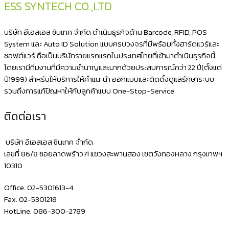
ESS SYNTECH CO.,LTD
ปริ้
น
บริษัท อีเอสเอส ซินเทค จำกัด ดำเนินธุรกิจด้าน Barcode, RFID, POS
สติ
System และ Auto ID Solution แบบครบวงจรที่มีพร้อมทั้งฮาร์ดแวร์และ
ซอฟต์แวร์ ถือเป็นบริษัทรายแรกแรกในประเทศไทยที่เข้ามาดำเนินธุรกิจนี้
ก
โดยเรามีทีมงานที่มีความชำนาญและมากด้วยประสบการณ์กว่า 22 ปี(ตั้งแต่
เกอร์
ปี1999) สำหรับให้บริการให้คำแนะนำ ออกแบบและติดตั้งดูแลรักษาระบบ
ปริ้
รวมถึงการแก้ปัญหาให้กับลูกค้าแบบ One-Stop-Service
นบาร์
ติดต่อเรา
โค้ด
ราคา
บริษัท อีเอสเอส ซินเทค จำกัด
ถูก
เลขที่ 86/8 ซอยลาดพร้าว71 แขวงสะพานสอง เขตวังทองหลาง กรุงเทพฯ
10310
NITA
C342C
Office. 02-5301613-4
Fax. 02-5301218
HotLine. 086-300-2789