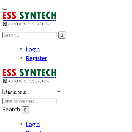
Login
Register
Search
Login