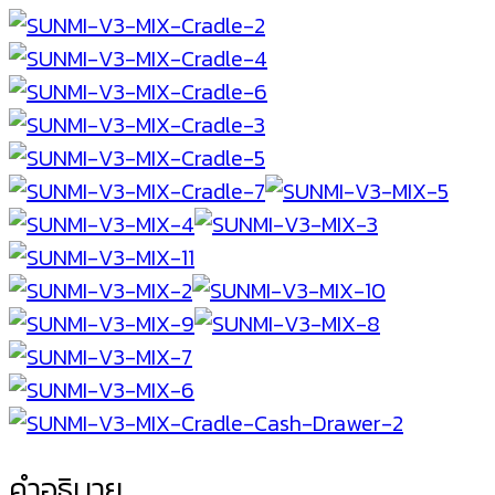
ระบบ
แอน
ดร
อย์
หน้า
จอ
ขนาด
10.1
นิ้ว
มี
เครื่องพิมพ์
มี
แบตเตอรี่
ใน
คำอธิบาย
ตัว