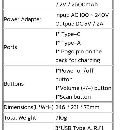
7.2V / 2600mAh
Input: AC 100 ~ 240V
Power Adapter
Output: DC 5V / 2A
1* Type-C
1* Type-A
Ports
1* Pogo pin on the
back for charging
1*Power on/off
button
Buttons
1*Volume (+/-) button
1*Scan button
Dimensions(L*W*H)
246 * 231 * 73mm
Total Weight
710g
3*USB Type A, RJ11,