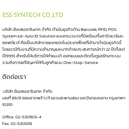
ESS SYNTECH CO.,LTD
บริษัท อีเอสเอส ซินเทค จำกัด ดำเนินธุรกิจด้าน Barcode, RFID, POS
System และ Auto ID Solution แบบครบวงจรที่มีพร้อมทั้งฮาร์ดแวร์และ
ซอฟต์แวร์ ถือเป็นบริษัทรายแรกแรกในประเทศไทยที่เข้ามาดำเนินธุรกิจนี้
โดยเรามีทีมงานที่มีความชำนาญและมากด้วยประสบการณ์กว่า 22 ปี(ตั้งแต่
ปี1999) สำหรับให้บริการให้คำแนะนำ ออกแบบและติดตั้งดูแลรักษาระบบ
รวมถึงการแก้ปัญหาให้กับลูกค้าแบบ One-Stop-Service
ติดต่อเรา
บริษัท อีเอสเอส ซินเทค จำกัด
เลขที่ 86/8 ซอยลาดพร้าว71 แขวงสะพานสอง เขตวังทองหลาง กรุงเทพฯ
10310
Office. 02-5301613-4
Fax. 02-5301218