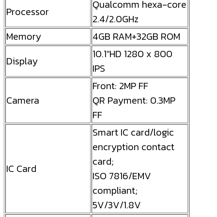
Qualcomm hexa-core
Processor
2.4/2.0GHz
Memory
4GB RAM+32GB ROM
10.1″HD 1280 x 800
Display
IPS
Front: 2MP FF
Camera
QR Payment: 0.3MP
FF
Smart IC card/logic
encryption contact
card;
IC Card
ISO 7816/EMV
compliant;
5V/3V/1.8V