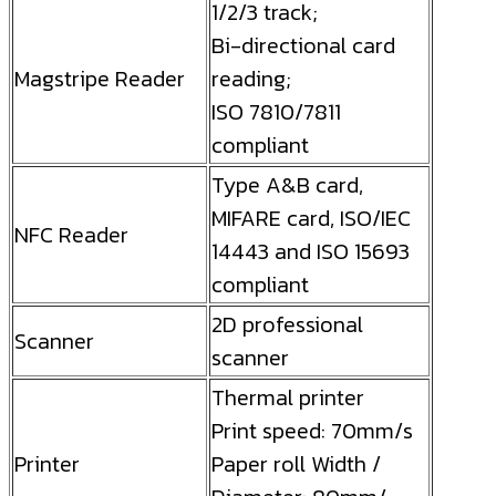
1/2/3 track;
Bi-directional card
Magstripe Reader
reading;
ISO 7810/7811
compliant
Type A&B card,
MIFARE card, ISO/IEC
NFC Reader
14443 and ISO 15693
compliant
2D professional
Scanner
scanner
Thermal printer
Print speed: 70mm/s
Printer
Paper roll Width /