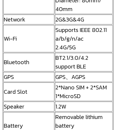
Diameter: 80mm/
40mm
Network
2G&3G&4G
Supports IEEE 802.11
Wi-Fi
a/b/g/n/ac
2.4G/5G
BT2.1/3.0/4.2
Bluetooth
support BLE
GPS
GPS、AGPS
2*Nano SIM + 2*SAM
Card Slot
1*MicroSD
Speaker
1.2W
Removable lithium
Battery
battery