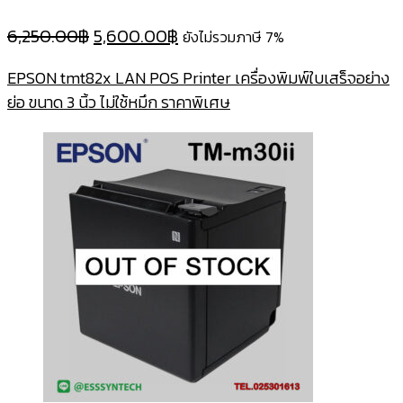
Original
Current
6,250.00
฿
5,600.00
฿
ยังไม่รวมภาษี 7%
price
price
EPSON tmt82x LAN POS Printer เครื่องพิมพ์ใบเสร็จอย่าง
was:
is:
ย่อ ขนาด 3 นิ้ว ไม่ใช้หมึก ราคาพิเศษ
6,250.00฿.
5,600.00฿.