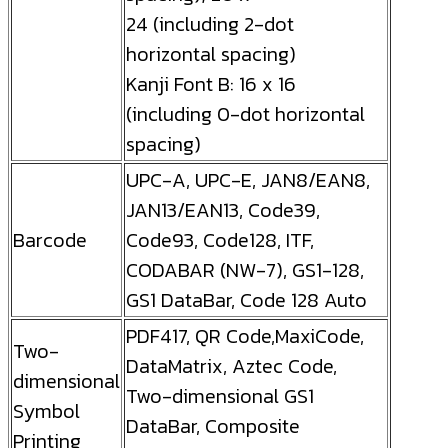
24 (including 2-dot
horizontal spacing)
Kanji Font B: 16 x 16
(including 0-dot horizontal
spacing)
UPC-A, UPC-E, JAN8/EAN8,
JAN13/EAN13, Code39,
Barcode
Code93, Code128, ITF,
CODABAR (NW-7), GS1-128,
GS1 DataBar, Code 128 Auto
PDF417, QR Code,MaxiCode,
Two-
DataMatrix, Aztec Code,
dimensional
Two-dimensional GS1
Symbol
DataBar, Composite
Printing