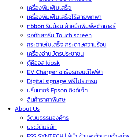
เครื่องพิมพ์ใบเสร็จ
เครื่องพิมพ์ใบเสร็จไร้สายพกพา
ribbon ริบบ้อน ผ้าหมึกพิมพ์สติกเกอร์
จอทัชสกรีน Touch screen
กระดาษใบเสร็จ กระดาษความร้อน
เครื่องอ่านบัตรประชาชน
ตู้คีออส kiosk
EV Charger ชาร์จรถยนต์ไฟฟ้า
Digital signage ฟรีโปรแกรม
ปริ้นเตอร์ Epson อิงค์เจ็ท
สินค้าราคาพิเศษ
About Us
วัฒนธรรมองค์กร
ประวัติบริษัท
ESS SYNTECH | ผู้นำเข้าและตัวแทนจำหน่าย