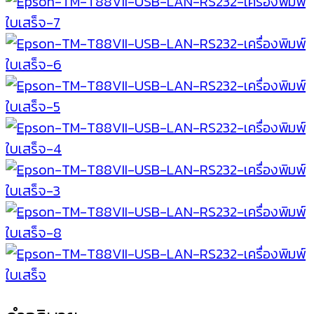
ต่อ
USB
+
LAN
+
RS232
พิมพ์
ได้
ทั้ง
80mm
และ
58mm
ชิ้น