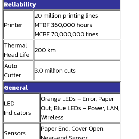
Reliability
20 million printing lines
Printer
MTBF 360,000 hours
MCBF 70,000,000 lines
Thermal
200 km
Head Life
Auto
3.0 million cuts
Cutter
General
Orange LEDs – Error, Paper
LED
Out; Blue LEDs – Power, LAN,
Indicators
Wireless
Paper End, Cover Open,
Sensors
Near-end Sensor