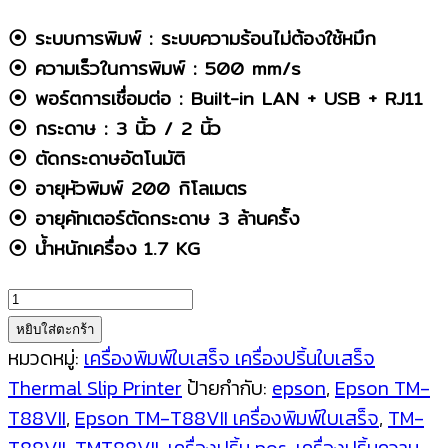
⦿ ระบบการพิมพ์ : ระบบความร้อนไม่ต้องใช้หมึก
⦿ ความเร็วในการพิมพ์ : 500 mm/s
⦿ พอร์ตการเชื่อมต่อ : Built-in LAN + USB + RJ11
⦿ กระดาษ : 3 นิ้ว / 2 นิ้ว
⦿ ตัดกระดาษอัตโนมัติ
⦿ อายุหัวพิมพ์ 200 กิโลเมตร
⦿ อายุคัทเตอร์ตัดกระดาษ 3 ล้านคร้ัง
⦿ น้ำหนักเครื่อง 1.7 KG
จำนวน
Epson
หยิบใส่ตะกร้า
TM-
หมวดหมู่:
เครื่องพิมพ์ใบเสร็จ เครื่องปริ้นใบเสร็จ
T88VII
Thermal Slip Printer
ป้ายกำกับ:
epson
,
Epson TM-
เครื่องพิมพ์
T88VII
,
Epson TM-T88VII เครื่องพิมพ์ใบเสร็จ
,
TM-
ใบ