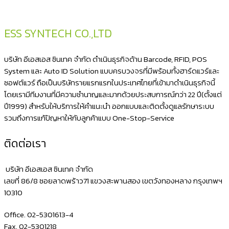
ESS SYNTECH CO.,LTD
บริษัท อีเอสเอส ซินเทค จำกัด ดำเนินธุรกิจด้าน Barcode, RFID, POS
System และ Auto ID Solution แบบครบวงจรที่มีพร้อมทั้งฮาร์ดแวร์และ
ซอฟต์แวร์ ถือเป็นบริษัทรายแรกแรกในประเทศไทยที่เข้ามาดำเนินธุรกิจนี้
โดยเรามีทีมงานที่มีความชำนาญและมากด้วยประสบการณ์กว่า 22 ปี(ตั้งแต่
ปี1999) สำหรับให้บริการให้คำแนะนำ ออกแบบและติดตั้งดูแลรักษาระบบ
รวมถึงการแก้ปัญหาให้กับลูกค้าแบบ One-Stop-Service
ติดต่อเรา
บริษัท อีเอสเอส ซินเทค จำกัด
เลขที่ 86/8 ซอยลาดพร้าว71 แขวงสะพานสอง เขตวังทองหลาง กรุงเทพฯ
10310
Office. 02-5301613-4
Fax. 02-5301218