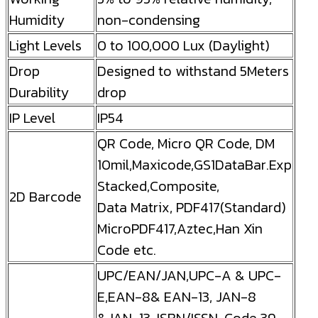
Humidity
non-condensing
Light Levels
0 to 100,000 Lux (Daylight)
Drop
Designed to withstand 5Meters
Durability
drop
IP Level
IP54
QR Code, Micro QR Code, DM
10mil,Maxicode,GS1DataBar.Exp
Stacked,Composite,
2D Barcode
Data Matrix, PDF417(Standard)
MicroPDF417,Aztec,Han Xin
Code etc.
UPC/EAN/JAN,UPC-A & UPC-
E,EAN-8& EAN-13, JAN-8
&JAN-13, ISBN/ISSN, Code 39