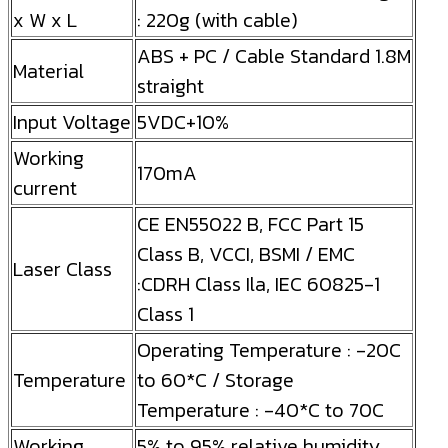
x W x L
: 220g (with cable)
ABS + PC / Cable Standard 1.8M
Material
straight
Input Voltage
5VDC+10%
Working
170mA
current
CE EN55022 B, FCC Part 15
Class B, VCCI, BSMI / EMC
Laser Class
:CDRH Class Ila, IEC 60825-1
Class 1
Operating Temperature : -20C
Temperature
to 60*C / Storage
Temperature : -40*C to 70C
Working
5% to 95% relative humidity,