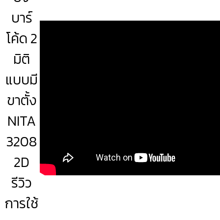
บาร์
โค้ด 2
มิติ
แบบมี
ขาตั้ง
NITA
3208
2D
รีวิว
การใช้