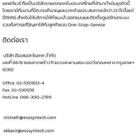
ซอฟต์แวร์ ถือเป็นบริษัทรายแรกแรกในประเทศไทยที่เข้ามาดำเนินธุรกิจนี้
โดยเรามีทีมงานที่มีความชำนาญและมากด้วยประสบการณ์กว่า 22 ปี(ตั้งแต่
ปี1999) สำหรับให้บริการให้คำแนะนำ ออกแบบและติดตั้งดูแลรักษาระบบ
รวมถึงการแก้ปัญหาให้กับลูกค้าแบบ One-Stop-Service
ติดต่อเรา
บริษัท อีเอสเอส ซินเทค จำกัด
เลขที่ 86/8 ซอยลาดพร้าว71 แขวงสะพานสอง เขตวังทองหลาง กรุงเทพฯ
10310
Office. 02-5301613-4
Fax. 02-5301218
HotLine. 086-300-2789
nitinath@esssyntech.com
ekkasit@esssyntech.com