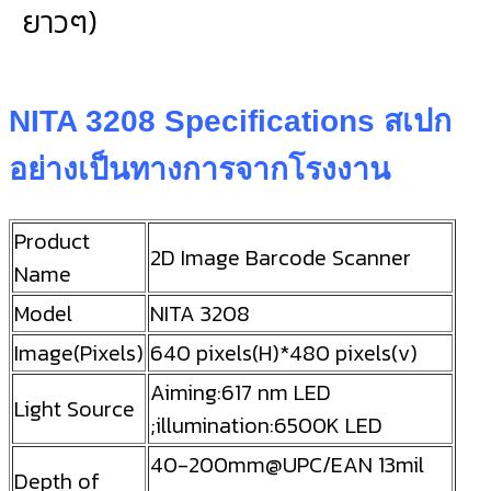
ยาวๆ)
NITA 3208 Specifications สเปก
อย่างเป็นทางการจากโรงงาน
Product
2D Image Barcode Scanner
Name
Model
NITA 3208
Image(Pixels)
640 pixels(H)*480 pixels(v)
Aiming:617 nm LED
Light Source
;illumination:6500K LED
40-200mm@UPC/EAN 13mil
Depth of