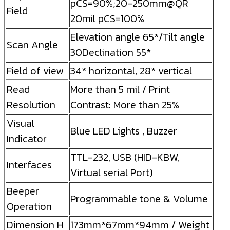
pCS=90%;20-250mm@QR
Field
20mil pCS=100%
Elevation angle 65*/Tilt angle
Scan Angle
30Declination 55*
Field of view
34* horizontal, 28* vertical
Read
More than 5 mil / Print
Resolution
Contrast: More than 25%
Visual
Blue LED Lights , Buzzer
Indicator
TTL-232, USB (HID-KBW,
Interfaces
Virtual serial Port)
Beeper
Programmable tone & Volume
Operation
Dimension H
173mm*67mm*94mm / Weight