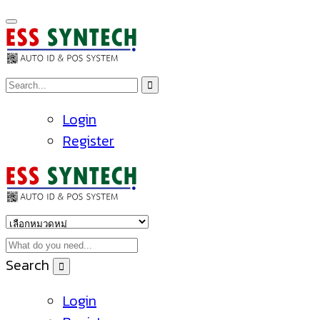
Login
Register
Search
Login