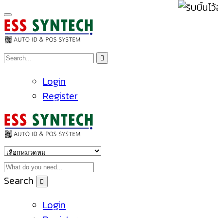
Login
Register
Search
Login