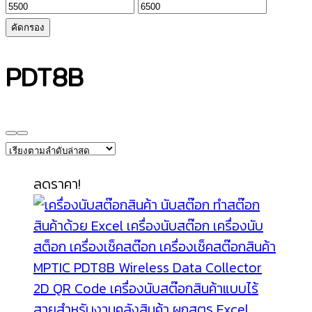
ราคา
ราคา
ต่ำ
สูงสุด
คัดกรอง
สุด
PDT8B
ลดราคา!