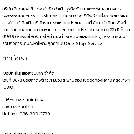
บริษัท อีเอสเอส ซินเทค จำกัด ดำเนินธุรกิจด้าน Barcode, RFID, POS
System และ Auto ID Solution แบบครบวงจรที่มีพร้อมทั้งฮาร์ดแวร์และ
ซอฟต์แวร์ ถือเป็นบริษัทรายแรกแรกในประเทศไทยที่เข้ามาดำเนินธุรกิจนี้
โดยเรามีทีมงานที่มีความชำนาญและมากด้วยประสบการณ์กว่า 22 ปี(ตั้งแต่
ปี1999) สำหรับให้บริการให้คำแนะนำ ออกแบบและติดตั้งดูแลรักษาระบบ
รวมถึงการแก้ปัญหาให้กับลูกค้าแบบ One-Stop-Service
ติดต่อเรา
บริษัท อีเอสเอส ซินเทค จำกัด
เลขที่ 86/8 ซอยลาดพร้าว71 แขวงสะพานสอง เขตวังทองหลาง กรุงเทพฯ
10310
Office. 02-5301613-4
Fax. 02-5301218
HotLine. 086-300-2789
nitinath@esssyntech.com