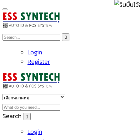
Login
Register
Search
Login