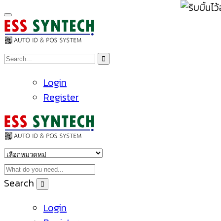
Login
Register
Search
Login