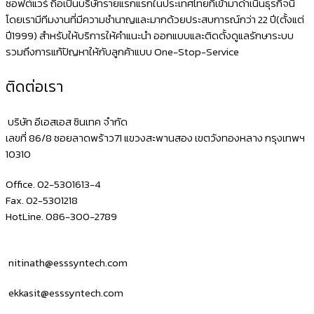
ซอฟต์แวร์ ถือเป็นบริษัทรายแรกแรกในประเทศไทยที่เข้ามาดำเนินธุรกิจนี้
โดยเรามีทีมงานที่มีความชำนาญและมากด้วยประสบการณ์กว่า 22 ปี(ตั้งแต่
ปี1999) สำหรับให้บริการให้คำแนะนำ ออกแบบและติดตั้งดูแลรักษาระบบ
รวมถึงการแก้ปัญหาให้กับลูกค้าแบบ One-Stop-Service
ติดต่อเรา
บริษัท อีเอสเอส ซินเทค จำกัด
เลขที่ 86/8 ซอยลาดพร้าว71 แขวงสะพานสอง เขตวังทองหลาง กรุงเทพฯ
10310
Office. 02-5301613-4
Fax. 02-5301218
HotLine. 086-300-2789
nitinath@esssyntech.com
ekkasit@esssyntech.com