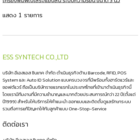
เครื่องพิมพ์ใบเสร็จแอปสัน ระบบความร้อน ขนาด 3 นิ้ว
แสดง 1 รายการ
ESS SYNTECH CO.,LTD
บริษัท อีเอสเอส ซินเทค จำกัด ดำเนินธุรกิจด้าน Barcode, RFID, POS
System และ Auto ID Solution แบบครบวงจรที่มีพร้อมทั้งฮาร์ดแวร์และ
ซอฟต์แวร์ ถือเป็นบริษัทรายแรกแรกในประเทศไทยที่เข้ามาดำเนินธุรกิจนี้
โดยเรามีทีมงานที่มีความชำนาญและมากด้วยประสบการณ์กว่า 22 ปี(ตั้งแต่
ปี1999) สำหรับให้บริการให้คำแนะนำ ออกแบบและติดตั้งดูแลรักษาระบบ
รวมถึงการแก้ปัญหาให้กับลูกค้าแบบ One-Stop-Service
ติดต่อเรา
บริษัท อีเอสเอส ซินเทค จำกัด