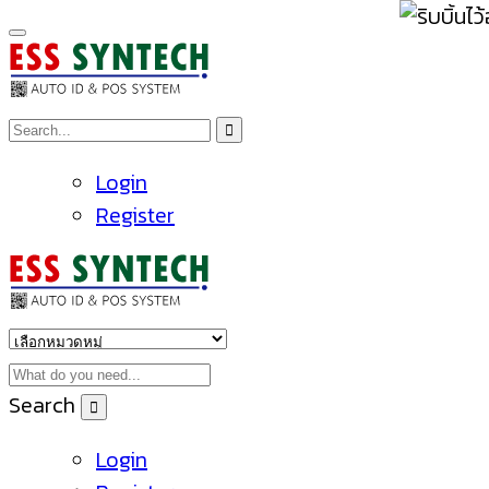
Login
Register
Search
Login