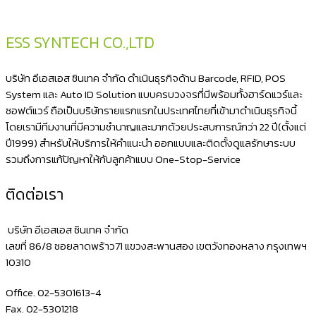
ESS SYNTECH CO.,LTD
บริษัท อีเอสเอส ซินเทค จำกัด ดำเนินธุรกิจด้าน Barcode, RFID, POS
System และ Auto ID Solution แบบครบวงจรที่มีพร้อมทั้งฮาร์ดแวร์และ
ซอฟต์แวร์ ถือเป็นบริษัทรายแรกแรกในประเทศไทยที่เข้ามาดำเนินธุรกิจนี้
โดยเรามีทีมงานที่มีความชำนาญและมากด้วยประสบการณ์กว่า 22 ปี(ตั้งแต่
ปี1999) สำหรับให้บริการให้คำแนะนำ ออกแบบและติดตั้งดูแลรักษาระบบ
รวมถึงการแก้ปัญหาให้กับลูกค้าแบบ One-Stop-Service
ติดต่อเรา
บริษัท อีเอสเอส ซินเทค จำกัด
เลขที่ 86/8 ซอยลาดพร้าว71 แขวงสะพานสอง เขตวังทองหลาง กรุงเทพฯ
10310
Office. 02-5301613-4
Fax. 02-5301218