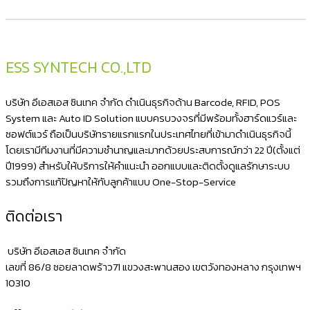
latest
ESS SYNTECH CO.,LTD
บริษัท อีเอสเอส ซินเทค จำกัด ดำเนินธุรกิจด้าน Barcode, RFID, POS
System และ Auto ID Solution แบบครบวงจรที่มีพร้อมทั้งฮาร์ดแวร์และ
ซอฟต์แวร์ ถือเป็นบริษัทรายแรกแรกในประเทศไทยที่เข้ามาดำเนินธุรกิจนี้
โดยเรามีทีมงานที่มีความชำนาญและมากด้วยประสบการณ์กว่า 22 ปี(ตั้งแต่
ปี1999) สำหรับให้บริการให้คำแนะนำ ออกแบบและติดตั้งดูแลรักษาระบบ
รวมถึงการแก้ปัญหาให้กับลูกค้าแบบ One-Stop-Service
ติดต่อเรา
บริษัท อีเอสเอส ซินเทค จำกัด
เลขที่ 86/8 ซอยลาดพร้าว71 แขวงสะพานสอง เขตวังทองหลาง กรุงเทพฯ
10310