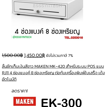
Original
Current
1,500.00
฿
1,450.00
฿
ยังไม่รวมภาษี 7%
price
price
ลิ้นชักเก็บเงินสีขาว MAKEN MK-420 สำหรับระบบ POS แบบ
was:
is:
RJ11 4 ช่องแบงค์ 8 ช่องเหรียญ ต่อกับเครื่องพิมพ์ใบเสร็จ เด้ง
1,500.00฿.
1,450.00฿.
อัตโนมัติ
ลดราคา!