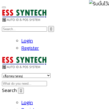
Login
Register
Search
Login