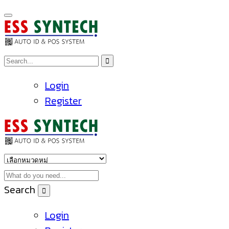
Login
Register
Search
Login