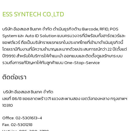
อร์
หน้า
ESS SYNTECH CO.,LTD
ร้าน
เครื่อง
บริษัท อีเอสเอส ซินเทค จำกัด ดำเนินธุรกิจด้าน Barcode, RFID, POS
รับ
System และ Auto ID Solution แบบครบวงจรที่มีพร้อมทั้งฮาร์ดแวร์และ
ซอฟต์แวร์ ถือเป็นบริษัทรายแรกแรกในประเทศไทยที่เข้ามาดำเนินธุรกิจนี้
แอป
โดยเรามีทีมงานที่มีความชำนาญและมากด้วยประสบการณ์กว่า 22 ปี(ตั้งแต่
Delivery
ปี1999) สำหรับให้บริการให้คำแนะนำ ออกแบบและติดตั้งดูแลรักษาระบบ
ต่างๆ
รวมถึงการแก้ปัญหาให้กับลูกค้าแบบ One-Stop-Service
อัพเดท
ติดต่อเรา
ปี
2024
บริษัท อีเอสเอส ซินเทค จำกัด
เลขที่ 86/8 ซอยลาดพร้าว71 แขวงสะพานสอง เขตวังทองหลาง กรุงเทพฯ
10310
Office. 02-5301613-4
Fax. 02-5301218