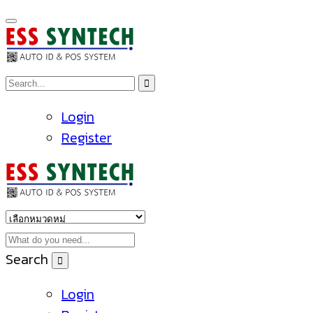
Login
Register
Search
Login