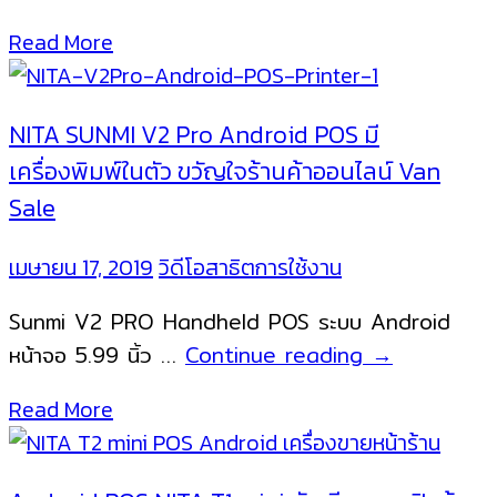
แบบ
เครื่องพิมพ์
Read More
2
แยก
จอ
หน้า
ขนาด
จอ
NITA SUNMI V2 Pro Android POS มี
15
15.6
เครื่องพิมพ์ในตัว ขวัญใจร้านค้าออนไลน์ Van
นิ้ว
นิ้ว
Sale
NITA
X200
เมษายน 17, 2019
วิดีโอสาธิตการใช้งาน
ระบบ
วินโดวส์
Sunmi V2 PRO Handheld POS ระบบ Android
Windows
NITA
หน้าจอ 5.99 นิ้ว …
Continue reading
→
สำหรับ
SUNMI
Read More
ระบบ
V2
ขาย
Pro
หน้า
Android