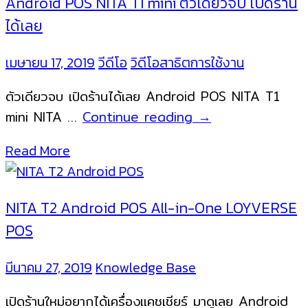
Android POS NITA T1 mini ตัวเดียวจบ เปิดร้าน
ร้า
POS
ได้เลย
มี
เครื่องพิมพ์
เมษายน 17, 2019
วีดีโอ
วิดีโอสาธิตการใช้งาน
ใน
ตัวเดียวจบ เปิดร้านได้เลย Android POS NITA T1
ตัว
Android
mini NITA …
Continue reading
→
ขวัญใจ
POS
ร้าน
Read More
NITA
ค้า
T1
ออนไลน์
mini
Van
NITA T2 Android POS All-in-One LOYVERSE
ตัว
Sale
POS
เดียว
จบ
มีนาคม 27, 2019
Knowledge Base
เปิด
เปิดร้านใหม่อยากได้เครื่องแคชเชียร์ มาดูเลย Android
ร้าน