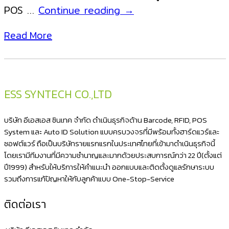
NITA
POS …
Continue reading
→
ได้
T2
เลย
Read More
Android
POS
All-
in-
ESS SYNTECH CO.,LTD
One
LOYVERSE
บริษัท อีเอสเอส ซินเทค จำกัด ดำเนินธุรกิจด้าน Barcode, RFID, POS
POS
System และ Auto ID Solution แบบครบวงจรที่มีพร้อมทั้งฮาร์ดแวร์และ
ซอฟต์แวร์ ถือเป็นบริษัทรายแรกแรกในประเทศไทยที่เข้ามาดำเนินธุรกิจนี้
โดยเรามีทีมงานที่มีความชำนาญและมากด้วยประสบการณ์กว่า 22 ปี(ตั้งแต่
ปี1999) สำหรับให้บริการให้คำแนะนำ ออกแบบและติดตั้งดูแลรักษาระบบ
รวมถึงการแก้ปัญหาให้กับลูกค้าแบบ One-Stop-Service
ติดต่อเรา