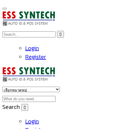
Login
Register
Search
Login