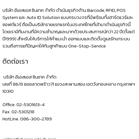
จัดการ
บริษัท อีเอสเอส ซินเทค จำกัด ดำเนินธุรกิจด้าน Barcode, RFID, POS
ร้าน
System และ Auto ID Solution แบบครบวงจรที่มีพร้อมทั้งฮาร์ดแวร์และ
ซอฟต์แวร์ ถือเป็นบริษัทรายแรกแรกในประเทศไทยที่เข้ามาดำเนินธุรกิจนี้
ค้า
โดยเรามีทีมงานที่มีความชำนาญและมากด้วยประสบการณ์กว่า 22 ปี(ตั้งแต่
ร้าน
ปี1999) สำหรับให้บริการให้คำแนะนำ ออกแบบและติดตั้งดูแลรักษาระบบ
อาหาร
รวมถึงการแก้ปัญหาให้กับลูกค้าแบบ One-Stop-Service
ระดับ
ติดต่อเรา
โลก
อุปกรณ์
บริษัท อีเอสเอส ซินเทค จำกัด
สำหรับ
เลขที่ 86/8 ซอยลาดพร้าว71 แขวงสะพานสอง เขตวังทองหลาง กรุงเทพฯ
10310
Odoo
POS
Office. 02-5301613-4
Fax. 02-5301218
HotLine. 086-300-2789