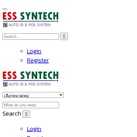
Login
Register
Search
Login