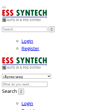
Login
Register
Search
Login