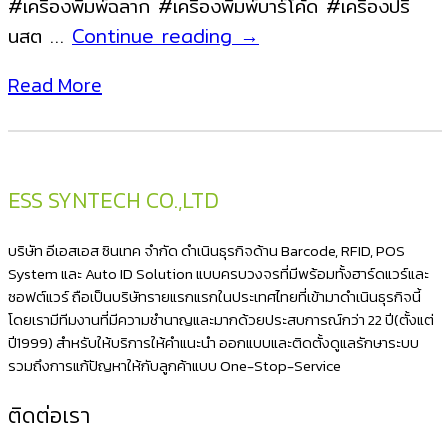
#เครื่องพิมพ์ฉลาก #เครื่องพิมพ์บาร์โค้ด #เครื่องปริ้
เครื่องพิมพ์
นสต …
Continue reading
→
บาร์
Read More
โค้ด
เครื่องพิมพ์
ฉลาก
เครื่อง
ESS SYNTECH CO.,LTD
ปริ้
น
บริษัท อีเอสเอส ซินเทค จำกัด ดำเนินธุรกิจด้าน Barcode, RFID, POS
สติ
System และ Auto ID Solution แบบครบวงจรที่มีพร้อมทั้งฮาร์ดแวร์และ
ซอฟต์แวร์ ถือเป็นบริษัทรายแรกแรกในประเทศไทยที่เข้ามาดำเนินธุรกิจนี้
ก
โดยเรามีทีมงานที่มีความชำนาญและมากด้วยประสบการณ์กว่า 22 ปี(ตั้งแต่
เกอร์
ปี1999) สำหรับให้บริการให้คำแนะนำ ออกแบบและติดตั้งดูแลรักษาระบบ
ปริ้
รวมถึงการแก้ปัญหาให้กับลูกค้าแบบ One-Stop-Service
นบาร์
ติดต่อเรา
โค้ด