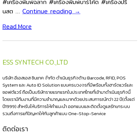
#เครื่องพิมพ์ฉลาก #เครื่องพิมพ์บาร์โค้ด #เครื่องปริ้
เครื่องพิมพ์
นสต …
Continue reading
→
บาร์
Read More
โค้ด
เครื่องพิมพ์
ฉลาก
เครื่อง
ESS SYNTECH CO.,LTD
ปริ้
น
บริษัท อีเอสเอส ซินเทค จำกัด ดำเนินธุรกิจด้าน Barcode, RFID, POS
สติ
System และ Auto ID Solution แบบครบวงจรที่มีพร้อมทั้งฮาร์ดแวร์และ
ซอฟต์แวร์ ถือเป็นบริษัทรายแรกแรกในประเทศไทยที่เข้ามาดำเนินธุรกิจนี้
ก
โดยเรามีทีมงานที่มีความชำนาญและมากด้วยประสบการณ์กว่า 22 ปี(ตั้งแต่
เกอร์
ปี1999) สำหรับให้บริการให้คำแนะนำ ออกแบบและติดตั้งดูแลรักษาระบบ
ปริ้
รวมถึงการแก้ปัญหาให้กับลูกค้าแบบ One-Stop-Service
นบาร์
ติดต่อเรา
โค้ด