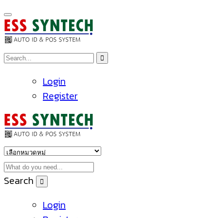
Login
Register
Search
Login