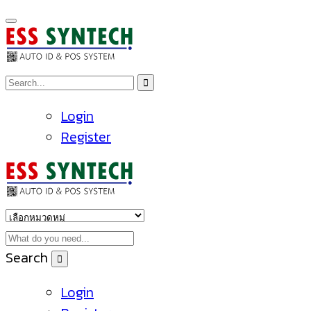
Login
Register
Search
Login