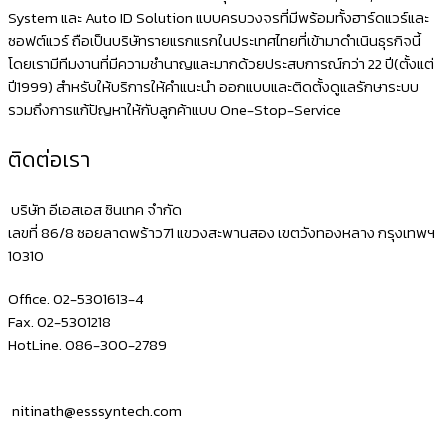
นิยม
System และ Auto ID Solution แบบครบวงจรที่มีพร้อมทั้งฮาร์ดแวร์และ
ซอฟต์แวร์ ถือเป็นบริษัทรายแรกแรกในประเทศไทยที่เข้ามาดำเนินธุรกิจนี้
สเปก
โดยเรามีทีมงานที่มีความชำนาญและมากด้วยประสบการณ์กว่า 22 ปี(ตั้งแต่
แรง
ปี1999) สำหรับให้บริการให้คำแนะนำ ออกแบบและติดตั้งดูแลรักษาระบบ
รองรับ
รวมถึงการแก้ปัญหาให้กับลูกค้าแบบ One-Stop-Service
ทุก
ติดต่อเรา
โปรแกรม
ขาย
บริษัท อีเอสเอส ซินเทค จำกัด
หน้า
เลขที่ 86/8 ซอยลาดพร้าว71 แขวงสะพานสอง เขตวังทองหลาง กรุงเทพฯ
10310
ร้าน
ใน
Office. 02-5301613-4
ไทย
Fax. 02-5301218
HotLine. 086-300-2789
nitinath@esssyntech.com