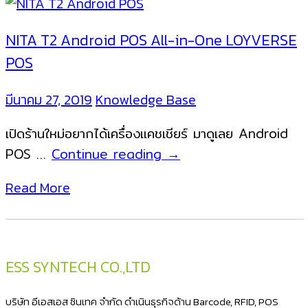
T1
ออนไลน์
mini
Van
NITA T2 Android POS All-in-One LOYVERSE
ตัว
Sale
POS
เดียว
จบ
มีนาคม 27, 2019
Knowledge Base
เปิด
เปิดร้านใหม่อยากได้เครื่องแคชเชียร์ มาดูเลย Android
ร้าน
NITA
POS …
Continue reading
→
ได้
T2
เลย
Read More
Android
POS
All-
in-
ESS SYNTECH CO.,LTD
One
LOYVERSE
บริษัท อีเอสเอส ซินเทค จำกัด ดำเนินธุรกิจด้าน Barcode, RFID, POS