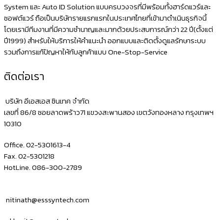
POS
System และ Auto ID Solution แบบครบวงจรที่มีพร้อมทั้งฮาร์ดแวร์และ
ซอฟต์แวร์ ถือเป็นบริษัทรายแรกแรกในประเทศไทยที่เข้ามาดำเนินธุรกิจนี้
โดยเรามีทีมงานที่มีความชำนาญและมากด้วยประสบการณ์กว่า 22 ปี(ตั้งแต่
ปี1999) สำหรับให้บริการให้คำแนะนำ ออกแบบและติดตั้งดูแลรักษาระบบ
รวมถึงการแก้ปัญหาให้กับลูกค้าแบบ One-Stop-Service
ติดต่อเรา
บริษัท อีเอสเอส ซินเทค จำกัด
เลขที่ 86/8 ซอยลาดพร้าว71 แขวงสะพานสอง เขตวังทองหลาง กรุงเทพฯ
10310
Office. 02-5301613-4
Fax. 02-5301218
HotLine. 086-300-2789
nitinath@esssyntech.com