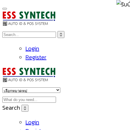
Login
Register
Search
Login