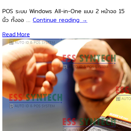
Android
POS ระบบ Windows All-in-One แบบ 2 หน้าจอ 15
POS
POS
นิ้ว ทั้งจอ …
Continue reading
→
แบบ
แบบ
เครื่องพิมพ์
Read More
2
แยก
จอ
หน้า
ขนาด
จอ
15
15.6
นิ้ว
นิ้ว
NITA
X200
ระบบ
วินโดวส์
Windows
สำหรับ