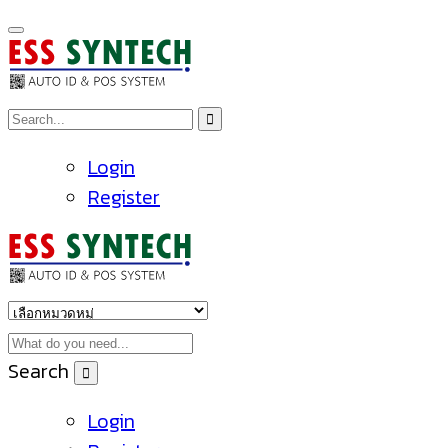
Login
Register
Search
Login