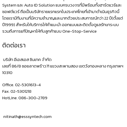
นิยม
System และ Auto ID Solution แบบครบวงจรที่มีพร้อมทั้งฮาร์ดแวร์และ
ซอฟต์แวร์ ถือเป็นบริษัทรายแรกแรกในประเทศไทยที่เข้ามาดำเนินธุรกิจนี้
สเปก
โดยเรามีทีมงานที่มีความชำนาญและมากด้วยประสบการณ์กว่า 22 ปี(ตั้งแต่
แรง
ปี1999) สำหรับให้บริการให้คำแนะนำ ออกแบบและติดตั้งดูแลรักษาระบบ
รองรับ
รวมถึงการแก้ปัญหาให้กับลูกค้าแบบ One-Stop-Service
ทุก
ติดต่อเรา
โปรแกรม
ขาย
บริษัท อีเอสเอส ซินเทค จำกัด
หน้า
เลขที่ 86/8 ซอยลาดพร้าว71 แขวงสะพานสอง เขตวังทองหลาง กรุงเทพฯ
10310
ร้าน
ใน
Office. 02-5301613-4
ไทย
Fax. 02-5301218
HotLine. 086-300-2789
nitinath@esssyntech.com