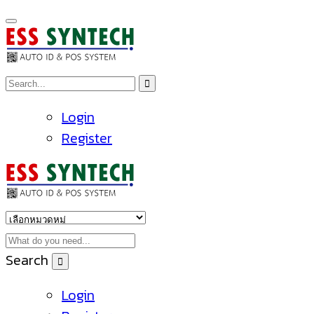
Login
Register
Search
Login