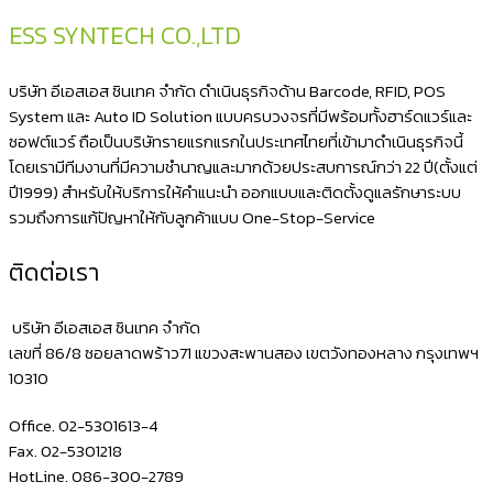
2
ESS SYNTECH CO.,LTD
มิติ
มี
บริษัท อีเอสเอส ซินเทค จำกัด ดำเนินธุรกิจด้าน Barcode, RFID, POS
ขา
System และ Auto ID Solution แบบครบวงจรที่มีพร้อมทั้งฮาร์ดแวร์และ
ซอฟต์แวร์ ถือเป็นบริษัทรายแรกแรกในประเทศไทยที่เข้ามาดำเนินธุรกิจนี้
ตั้ง
โดยเรามีทีมงานที่มีความชำนาญและมากด้วยประสบการณ์กว่า 22 ปี(ตั้งแต่
มี
ปี1999) สำหรับให้บริการให้คำแนะนำ ออกแบบและติดตั้งดูแลรักษาระบบ
ระบบ
รวมถึงการแก้ปัญหาให้กับลูกค้าแบบ One-Stop-Service
อ่าน
ติดต่อเรา
บาร์
โค้ด
บริษัท อีเอสเอส ซินเทค จำกัด
แบบ
เลขที่ 86/8 ซอยลาดพร้าว71 แขวงสะพานสอง เขตวังทองหลาง กรุงเทพฯ
10310
อัตโนมัติ
ได้
Office. 02-5301613-4
NITA
Fax. 02-5301218
HotLine. 086-300-2789
3208