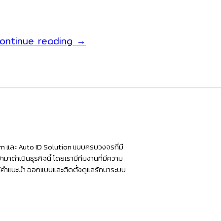
ถือ
แบบ
เครื่อง
ontinue reading
→
ง่ายๆ
อ่าน
ด้วย
บาร์
NITA
โค้ด
7200HP
แบบ
เครื่อง
ไร้
อ่าน
สาย
บาร์
มี
โค้ด
tem และ Auto ID Solution แบบครบวงจรที่มี
ขา
มาดำเนินธุรกิจนี้ โดยเรามีทีมงานที่มีความ
แบบ
ห้คำแนะนำ ออกแบบและติดตั้งดูแลรักษาระบบ
ตั้ง
ตั้ง
NITA
โต๊ะ
2620BT
ราคา
Bluetooth
ถูก