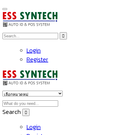
Login
Register
Search
Login