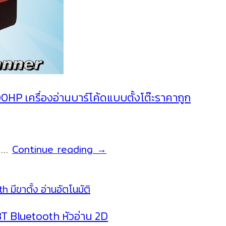
HP เครื่องอ่านบาร์โค้ดแบบตั้งโต๊ะราคาถูก
อ่าน
อ …
Continue reading
→
บาร์
โค้ด
จาก
จอ
BT Bluetooth หัวอ่าน 2D
มือ