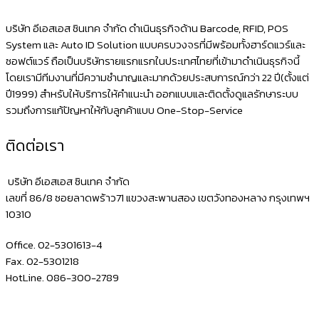
ภาษา
ออ
บริษัท อีเอสเอส ซินเทค จำกัด ดำเนินธุรกิจด้าน Barcode, RFID, POS
โต้
System และ Auto ID Solution แบบครบวงจรที่มีพร้อมทั้งฮาร์ดแวร์และ
ซอฟต์แวร์ ถือเป็นบริษัทรายแรกแรกในประเทศไทยที่เข้ามาดำเนินธุรกิจนี้
เครื่อง
โดยเรามีทีมงานที่มีความชำนาญและมากด้วยประสบการณ์กว่า 22 ปี(ตั้งแต่
สแกน
ปี1999) สำหรับให้บริการให้คำแนะนำ ออกแบบและติดตั้งดูแลรักษาระบบ
บาร์
รวมถึงการแก้ปัญหาให้กับลูกค้าแบบ One-Stop-Service
โค้ด
ติดต่อเรา
แบบ
ไม่
บริษัท อีเอสเอส ซินเทค จำกัด
ต้อง
เลขที่ 86/8 ซอยลาดพร้าว71 แขวงสะพานสอง เขตวังทองหลาง กรุงเทพฯ
10310
เปลี่ยน
ภาษา
Office. 02-5301613-4
ที่
Fax. 02-5301218
HotLine. 086-300-2789
แป้น
พิมพ์