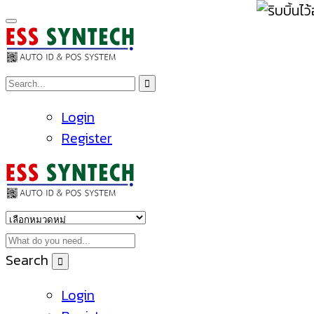
Login
Register
Search
Login