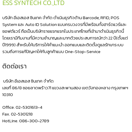
ESS SYNTECH CO.,LTD
เข้า
Excel
บริษัท อีเอสเอส ซินเทค จำกัด ดำเนินธุรกิจด้าน Barcode, RFID, POS
System และ Auto ID Solution แบบครบวงจรที่มีพร้อมทั้งฮาร์ดแวร์และ
ซอฟต์แวร์ ถือเป็นบริษัทรายแรกแรกในประเทศไทยที่เข้ามาดำเนินธุรกิจนี้
โดยเรามีทีมงานที่มีความชำนาญและมากด้วยประสบการณ์กว่า 22 ปี(ตั้งแต่
ปี1999) สำหรับให้บริการให้คำแนะนำ ออกแบบและติดตั้งดูแลรักษาระบบ
รวมถึงการแก้ปัญหาให้กับลูกค้าแบบ One-Stop-Service
ติดต่อเรา
บริษัท อีเอสเอส ซินเทค จำกัด
เลขที่ 86/8 ซอยลาดพร้าว71 แขวงสะพานสอง เขตวังทองหลาง กรุงเทพฯ
10310
Office. 02-5301613-4
Fax. 02-5301218
HotLine. 086-300-2789