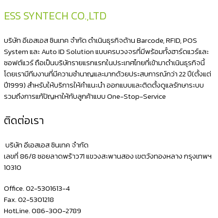
2
ESS SYNTECH CO.,LTD
มิติ
มี
บริษัท อีเอสเอส ซินเทค จำกัด ดำเนินธุรกิจด้าน Barcode, RFID, POS
ขา
System และ Auto ID Solution แบบครบวงจรที่มีพร้อมทั้งฮาร์ดแวร์และ
ซอฟต์แวร์ ถือเป็นบริษัทรายแรกแรกในประเทศไทยที่เข้ามาดำเนินธุรกิจนี้
ตั้ง
โดยเรามีทีมงานที่มีความชำนาญและมากด้วยประสบการณ์กว่า 22 ปี(ตั้งแต่
มี
ปี1999) สำหรับให้บริการให้คำแนะนำ ออกแบบและติดตั้งดูแลรักษาระบบ
ระบบ
รวมถึงการแก้ปัญหาให้กับลูกค้าแบบ One-Stop-Service
อ่าน
ติดต่อเรา
บาร์
โค้ด
บริษัท อีเอสเอส ซินเทค จำกัด
แบบ
เลขที่ 86/8 ซอยลาดพร้าว71 แขวงสะพานสอง เขตวังทองหลาง กรุงเทพฯ
10310
อัตโนมัติ
ได้
Office. 02-5301613-4
NITA
Fax. 02-5301218
HotLine. 086-300-2789
3208