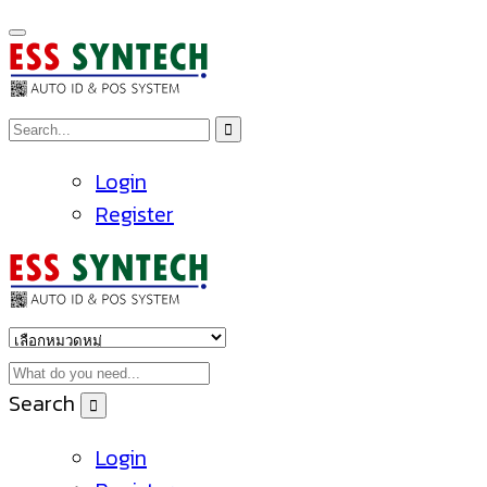
Login
Register
Search
Login