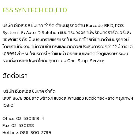
2
ESS SYNTECH CO.,LTD
มิติ
มี
บริษัท อีเอสเอส ซินเทค จำกัด ดำเนินธุรกิจด้าน Barcode, RFID, POS
ขา
System และ Auto ID Solution แบบครบวงจรที่มีพร้อมทั้งฮาร์ดแวร์และ
ซอฟต์แวร์ ถือเป็นบริษัทรายแรกแรกในประเทศไทยที่เข้ามาดำเนินธุรกิจนี้
ตั้ง
โดยเรามีทีมงานที่มีความชำนาญและมากด้วยประสบการณ์กว่า 22 ปี(ตั้งแต่
มี
ปี1999) สำหรับให้บริการให้คำแนะนำ ออกแบบและติดตั้งดูแลรักษาระบบ
ระบบ
รวมถึงการแก้ปัญหาให้กับลูกค้าแบบ One-Stop-Service
อ่าน
ติดต่อเรา
บาร์
โค้ด
บริษัท อีเอสเอส ซินเทค จำกัด
แบบ
เลขที่ 86/8 ซอยลาดพร้าว71 แขวงสะพานสอง เขตวังทองหลาง กรุงเทพฯ
10310
อัตโนมัติ
ได้
Office. 02-5301613-4
NITA
Fax. 02-5301218
HotLine. 086-300-2789
3208