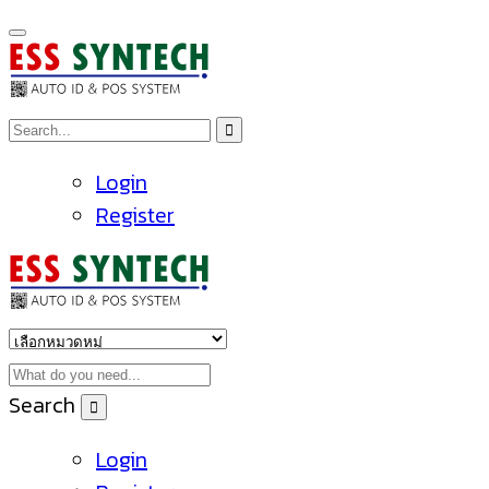
Login
Register
Search
Login