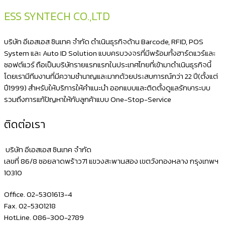
2
ESS SYNTECH CO.,LTD
มิติ
มี
บริษัท อีเอสเอส ซินเทค จำกัด ดำเนินธุรกิจด้าน Barcode, RFID, POS
ขา
System และ Auto ID Solution แบบครบวงจรที่มีพร้อมทั้งฮาร์ดแวร์และ
ซอฟต์แวร์ ถือเป็นบริษัทรายแรกแรกในประเทศไทยที่เข้ามาดำเนินธุรกิจนี้
ตั้ง
โดยเรามีทีมงานที่มีความชำนาญและมากด้วยประสบการณ์กว่า 22 ปี(ตั้งแต่
มี
ปี1999) สำหรับให้บริการให้คำแนะนำ ออกแบบและติดตั้งดูแลรักษาระบบ
ระบบ
รวมถึงการแก้ปัญหาให้กับลูกค้าแบบ One-Stop-Service
อ่าน
ติดต่อเรา
บาร์
โค้ด
บริษัท อีเอสเอส ซินเทค จำกัด
แบบ
เลขที่ 86/8 ซอยลาดพร้าว71 แขวงสะพานสอง เขตวังทองหลาง กรุงเทพฯ
10310
อัตโนมัติ
ได้
Office. 02-5301613-4
NITA
Fax. 02-5301218
HotLine. 086-300-2789
3208