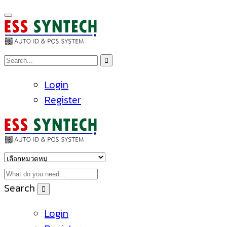
Login
Register
Search
Login