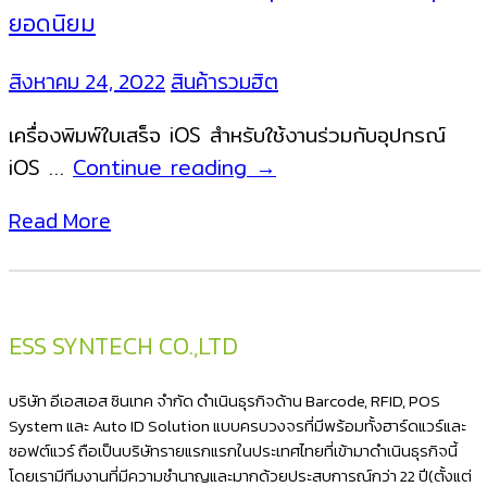
ยอดนิยม
สิงหาคม 24, 2022
สินค้ารวมฮิต
เครื่องพิมพ์ใบเสร็จ iOS สำหรับใช้งานร่วมกับอุปกรณ์
เครื่องพิมพ์
iOS …
Continue reading
→
ใบ
Read More
เสร็จ
สำหรับ
อุปกรณ์
iOS
ESS SYNTECH CO.,LTD
รวม
รุ่น
บริษัท อีเอสเอส ซินเทค จำกัด ดำเนินธุรกิจด้าน Barcode, RFID, POS
ยอด
System และ Auto ID Solution แบบครบวงจรที่มีพร้อมทั้งฮาร์ดแวร์และ
ซอฟต์แวร์ ถือเป็นบริษัทรายแรกแรกในประเทศไทยที่เข้ามาดำเนินธุรกิจนี้
นิยม
โดยเรามีทีมงานที่มีความชำนาญและมากด้วยประสบการณ์กว่า 22 ปี(ตั้งแต่