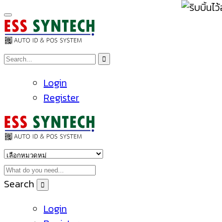
Login
Register
Search
Login