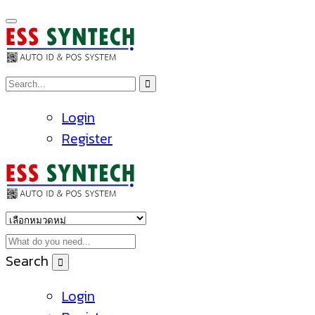
Login
Register
Search
Login