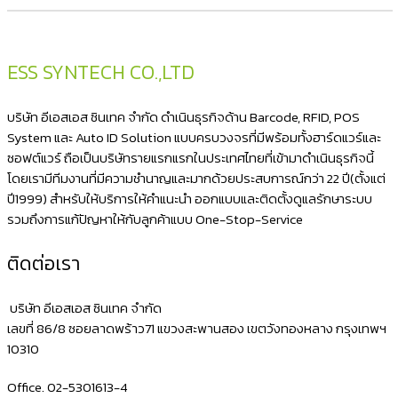
iOS
ไอ
โฟน
ESS SYNTECH CO.,LTD
ไอ
แพด
บริษัท อีเอสเอส ซินเทค จำกัด ดำเนินธุรกิจด้าน Barcode, RFID, POS
iPhone
System และ Auto ID Solution แบบครบวงจรที่มีพร้อมทั้งฮาร์ดแวร์และ
ซอฟต์แวร์ ถือเป็นบริษัทรายแรกแรกในประเทศไทยที่เข้ามาดำเนินธุรกิจนี้
iPad
โดยเรามีทีมงานที่มีความชำนาญและมากด้วยประสบการณ์กว่า 22 ปี(ตั้งแต่
พิมพ์
ปี1999) สำหรับให้บริการให้คำแนะนำ ออกแบบและติดตั้งดูแลรักษาระบบ
ใบ
รวมถึงการแก้ปัญหาให้กับลูกค้าแบบ One-Stop-Service
เสร็จ
ติดต่อเรา
ต่อ
ลิ้น
บริษัท อีเอสเอส ซินเทค จำกัด
ชัก
เลขที่ 86/8 ซอยลาดพร้าว71 แขวงสะพานสอง เขตวังทองหลาง กรุงเทพฯ
10310
เก็บ
เงิน
Office. 02-5301613-4