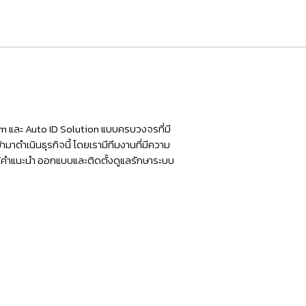
ใบ
เสร็จ
แบบ
พกพา
NITA
RPP300
มี
tem และ Auto ID Solution แบบครบวงจรที่มี
ทั้ง
มาดำเนินธุรกิจนี้ โดยเรามีทีมงานที่มีความ
ห้คำแนะนำ ออกแบบและติดตั้งดูแลรักษาระบบ
Bluetooth
และ
WiFi
ราคา
ถูก