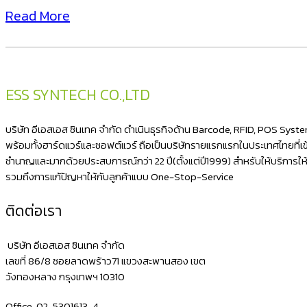
Read More
ESS SYNTECH CO.,LTD
บริษัท อีเอสเอส ซินเทค จำกัด ดำเนินธุรกิจด้าน Barcode, RFID, POS Sys
พร้อมทั้งฮาร์ดแวร์และซอฟต์แวร์ ถือเป็นบริษัทรายแรกแรกในประเทศไทยที่เข้า
ชำนาญและมากด้วยประสบการณ์กว่า 22 ปี(ตั้งแต่ปี1999) สำหรับให้บริการใ
รวมถึงการแก้ปัญหาให้กับลูกค้าแบบ One-Stop-Service
ติดต่อเรา
บริษัท อีเอสเอส ซินเทค จำกัด
เลขที่ 86/8 ซอยลาดพร้าว71 แขวงสะพานสอง เขต
วังทองหลาง กรุงเทพฯ 10310
Office. 02-5301613-4