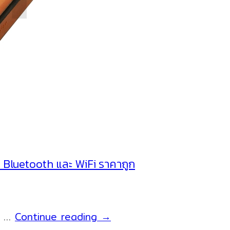
 Bluetooth และ WiFi ราคาถูก
เครื่องพิมพ์
NI …
Continue reading
→