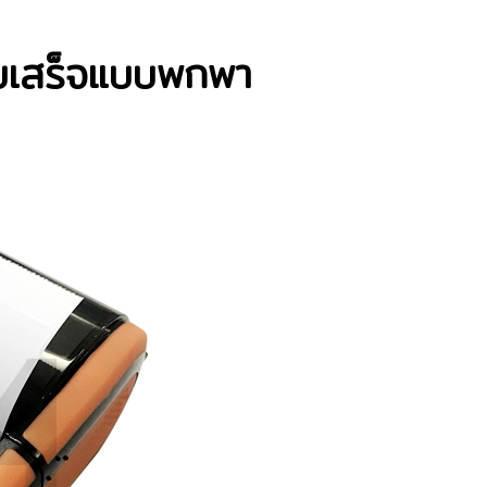
ใบเสร็จแบบพกพา