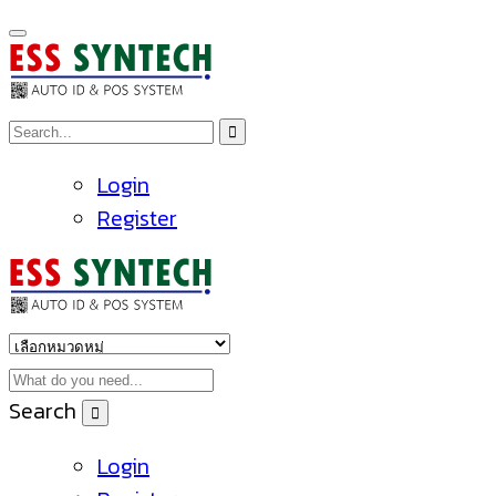
Login
Register
Search
Login