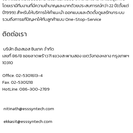
ไปรษณีย์
โดยเรามีทีมงานที่มีความชำนาญและมากด้วยประสบการณ์กว่า 22 ปี(ตั้งแต่
ผ่าน
ปี1999) สำหรับให้บริการให้คำแนะนำ ออกแบบและติดตั้งดูแลรักษาระบบ
ระบบ
รวมถึงการแก้ปัญหาให้กับลูกค้าแบบ One-Stop-Service
Prompt
ติดต่อเรา
Post
พิมพ์
บริษัท อีเอสเอส ซินเทค จำกัด
ชื่อ
เลขที่ 86/8 ซอยลาดพร้าว71 แขวงสะพานสอง เขตวังทองหลาง กรุงเทพฯ
10310
ที
อยู่
Office. 02-5301613-4
Fax. 02-5301218
HotLine. 086-300-2789
nitinath@esssyntech.com
ekkasit@esssyntech.com