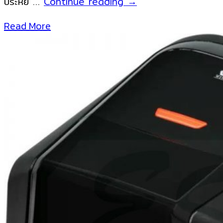
เครื่อง
ประหยั …
Continue reading
→
พิมพ์
Read More
สติ
ก
เกอร์
ฉลาก
บาร์
โค้ด
NITA
C342C