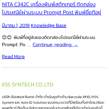
NITA C342C เครื่องพิมพ์สติกเกอร์ ติดกล่อง
ไปรษณีย์ผ่านระบบ Prompt Post พิมพ์ชื่อทีอยู่
มีนาคม 1, 2019
Knowledge Base
😊😊 พิมพ์ที่อยู่ส่งของติดกล่องไปรษณีย์ผ่านระบบ
NITA
Prompt Po …
Continue reading
→
C342C
Read More
เครื่อง
พิมพ์
สติ
ก
ESS SYNTECH CO.,LTD
เกอร์
ติด
บริษัท อีเอสเอส ซินเทค จำกัด ดำเนินธุรกิจด้าน Barcode, RFID, POS
กล่อง
System และ Auto ID Solution แบบครบวงจรที่มีพร้อมทั้งฮาร์ดแวร์และ
ซอฟต์แวร์ ถือเป็นบริษัทรายแรกแรกในประเทศไทยที่เข้ามาดำเนินธุรกิจนี้