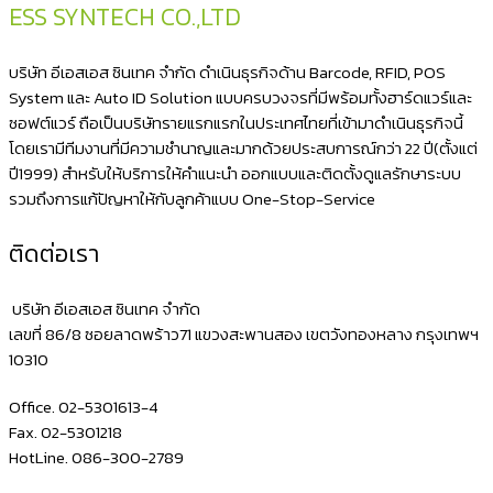
หน้า
ESS SYNTECH CO.,LTD
ซอง
ถึง
บริษัท อีเอสเอส ซินเทค จำกัด ดำเนินธุรกิจด้าน Barcode, RFID, POS
ลูกค้า
System และ Auto ID Solution แบบครบวงจรที่มีพร้อมทั้งฮาร์ดแวร์และ
ซอฟต์แวร์ ถือเป็นบริษัทรายแรกแรกในประเทศไทยที่เข้ามาดำเนินธุรกิจนี้
เครื่อง
โดยเรามีทีมงานที่มีความชำนาญและมากด้วยประสบการณ์กว่า 22 ปี(ตั้งแต่
พิมพ์
ปี1999) สำหรับให้บริการให้คำแนะนำ ออกแบบและติดตั้งดูแลรักษาระบบ
สติ
รวมถึงการแก้ปัญหาให้กับลูกค้าแบบ One-Stop-Service
ก
ติดต่อเรา
เกอร์
ติด
บริษัท อีเอสเอส ซินเทค จำกัด
กล่อง
เลขที่ 86/8 ซอยลาดพร้าว71 แขวงสะพานสอง เขตวังทองหลาง กรุงเทพฯ
10310
พัสดุ
ไม่
Office. 02-5301613-4
ต้อง
Fax. 02-5301218
HotLine. 086-300-2789
ใช้