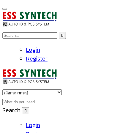
Login
Register
Search
Login