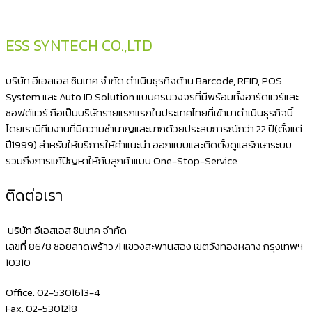
ครัว
เครื่องพิมพ์
ESS SYNTECH CO.,LTD
ใบ
เสร็จ
บริษัท อีเอสเอส ซินเทค จำกัด ดำเนินธุรกิจด้าน Barcode, RFID, POS
อย่าง
System และ Auto ID Solution แบบครบวงจรที่มีพร้อมทั้งฮาร์ดแวร์และ
ซอฟต์แวร์ ถือเป็นบริษัทรายแรกแรกในประเทศไทยที่เข้ามาดำเนินธุรกิจนี้
ย่อ
โดยเรามีทีมงานที่มีความชำนาญและมากด้วยประสบการณ์กว่า 22 ปี(ตั้งแต่
มี
ปี1999) สำหรับให้บริการให้คำแนะนำ ออกแบบและติดตั้งดูแลรักษาระบบ
ฟังก์ชัน
รวมถึงการแก้ปัญหาให้กับลูกค้าแบบ One-Stop-Service
แจ้ง
ติดต่อเรา
เตือน
เมื่อ
บริษัท อีเอสเอส ซินเทค จำกัด
มี
เลขที่ 86/8 ซอยลาดพร้าว71 แขวงสะพานสอง เขตวังทองหลาง กรุงเทพฯ
10310
รายการ
พิมพ์
Office. 02-5301613-4
ค้าง
Fax. 02-5301218