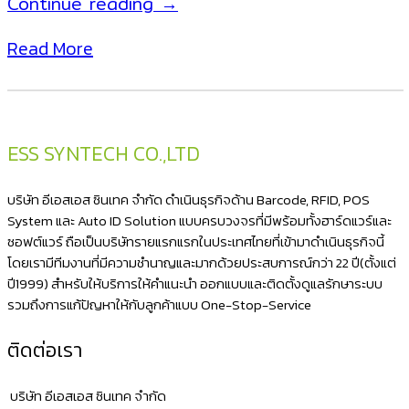
เครื่อง
Continue reading
→
อ่าน
Read More
บาร์
โค้ด
แบบ
ไร้
ESS SYNTECH CO.,LTD
สาย
มี
บริษัท อีเอสเอส ซินเทค จำกัด ดำเนินธุรกิจด้าน Barcode, RFID, POS
ขา
System และ Auto ID Solution แบบครบวงจรที่มีพร้อมทั้งฮาร์ดแวร์และ
ซอฟต์แวร์ ถือเป็นบริษัทรายแรกแรกในประเทศไทยที่เข้ามาดำเนินธุรกิจนี้
ตั้ง
โดยเรามีทีมงานที่มีความชำนาญและมากด้วยประสบการณ์กว่า 22 ปี(ตั้งแต่
NITA
ปี1999) สำหรับให้บริการให้คำแนะนำ ออกแบบและติดตั้งดูแลรักษาระบบ
2620BT
รวมถึงการแก้ปัญหาให้กับลูกค้าแบบ One-Stop-Service
Bluetooth
ติดต่อเรา
หัว
อ่าน
บริษัท อีเอสเอส ซินเทค จำกัด