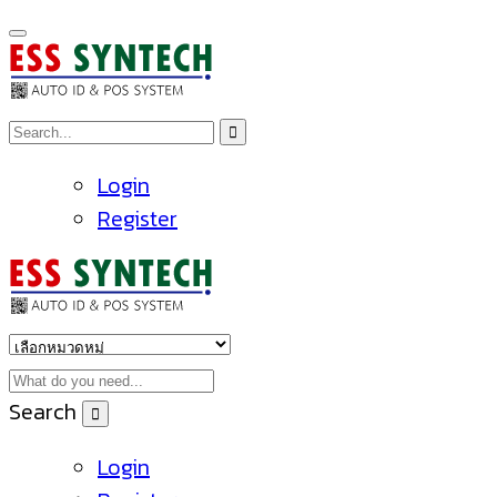
Login
Register
Search
Login