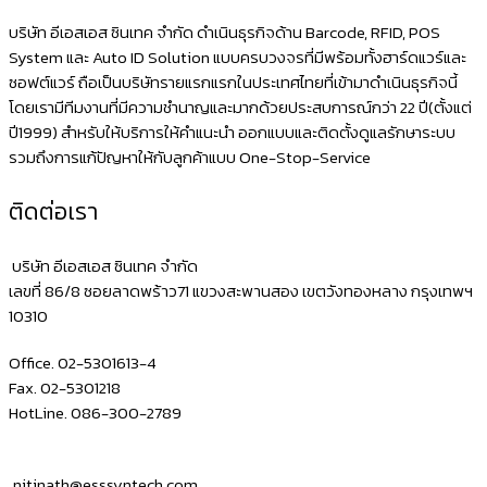
ปุ่ม
บริษัท อีเอสเอส ซินเทค จำกัด ดำเนินธุรกิจด้าน Barcode, RFID, POS
กด
System และ Auto ID Solution แบบครบวงจรที่มีพร้อมทั้งฮาร์ดแวร์และ
ซอฟต์แวร์ ถือเป็นบริษัทรายแรกแรกในประเทศไทยที่เข้ามาดำเนินธุรกิจนี้
ขนาด
โดยเรามีทีมงานที่มีความชำนาญและมากด้วยประสบการณ์กว่า 22 ปี(ตั้งแต่
4
ปี1999) สำหรับให้บริการให้คำแนะนำ ออกแบบและติดตั้งดูแลรักษาระบบ
ช่อง
รวมถึงการแก้ปัญหาให้กับลูกค้าแบบ One-Stop-Service
แบงค์
ติดต่อเรา
8
ช่อง
บริษัท อีเอสเอส ซินเทค จำกัด
เหรียญ
เลขที่ 86/8 ซอยลาดพร้าว71 แขวงสะพานสอง เขตวังทองหลาง กรุงเทพฯ
10310
Office. 02-5301613-4
Fax. 02-5301218
HotLine. 086-300-2789
nitinath@esssyntech.com