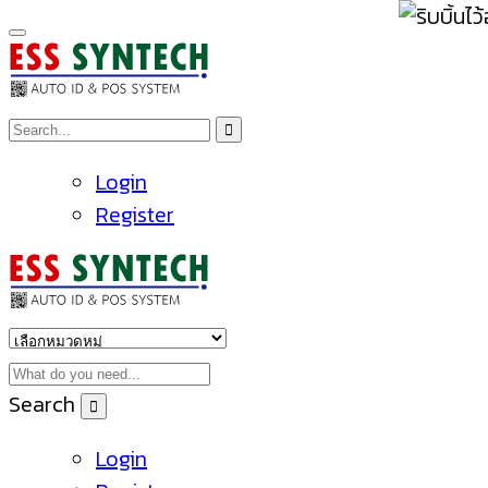
Login
Register
Search
Login