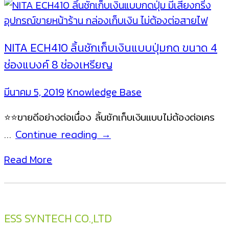
ชัก
เก็บ
เงิน
NITA ECH410 ลิ้นชักเก็บเงินแบบปุ่มกด ขนาด 4
พร้อม
ช่องแบงค์ 8 ช่องเหรียญ
เครื่องพิมพ์
ใบ
มีนาคม 5, 2019
Knowledge Base
เสร็จ
⭐️⭐️ขายดีอย่างต่อเนื่อง ลิ้นชักเก็บเงินแบบไม่ต้องต่อเคร
ใน
ตัว
NITA
…
Continue reading
→
แบบ
ECH410
Read More
Bluetooth
ลิ้น
รองรับ
ชัก
Android
เก็บ
เงิน
ESS SYNTECH CO.,LTD
แบบ