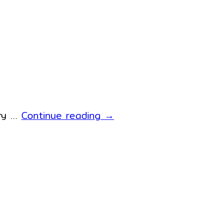
MK410M
ียญ …
Continue reading
→
เครื่อง
เก็บ
เงิน
แบบ
ปุ่ม
กด