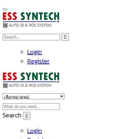
Login
Register
Search
Login