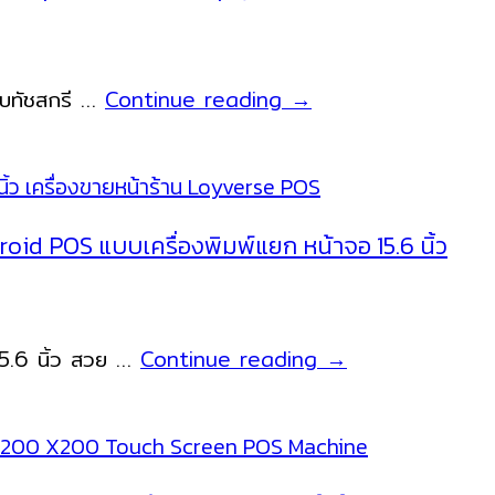
หน้า
ร้าน
ระบบ
Sunmi
บบทัชสกรี …
Continue reading
→
Android
T2
Lite
เครื่อง
แคชเชียร์
oid POS แบบเครื่องพิมพ์แยก หน้าจอ 15.6 นิ้ว
ระบบ
Android
สำหรับ
NITA
.6 นิ้ว สวย …
Continue reading
→
ธุรกิจ
SUNMI
ขาย
T2
หน้า
Lite
ร้าน
เครื่อง