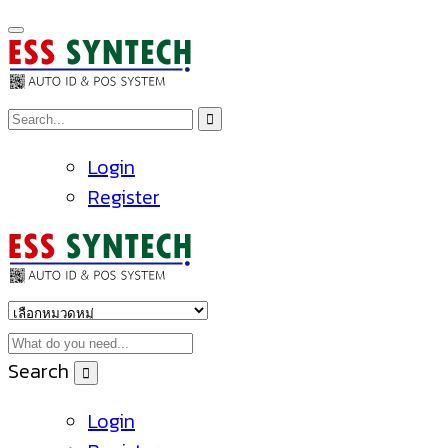
Login
Register
Search
Login