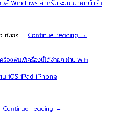
ทุก
ดวส์ Windows สำหรับระบบขายหน้าร้า
ขาย
รูป
หน้า
แบบ
ร้าน
POS
ว ทั้งจอ …
Continue reading
→
แบบ
แบบ
Android
2
POS
จอ
แบบ
ขนาด
เครื่องพิมพ์
ผ่าน iOS iPad iPhone
15
แยก
นิ้ว
หน้า
NITA
จอ
NITA
 …
Continue reading
→
X200
15.6
iSH58
ระบบ
นิ้ว
WiFi
วินโดวส์
เครื่องพิมพ์
Windows