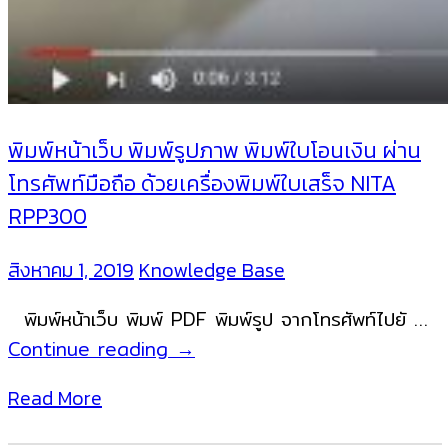
พิมพ์หน้าเว็บ พิมพ์รูปภาพ พิมพ์ใบโอนเงิน ผ่าน
โทรศัพท์มือถือ ด้วยเครื่องพิมพ์ใบเสร็จ NITA
RPP300
สิงหาคม 1, 2019
Knowledge Base
พิมพ์หน้าเว็บ พิมพ์ PDF พิมพ์รูป จากโทรศัพท์ไปยั …
พิมพ์
Continue reading
→
หน้า
Read More
เว็บ
พิมพ์