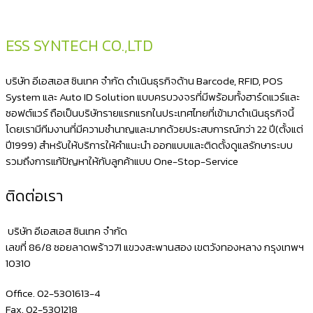
รูปภาพ
พิมพ์
ESS SYNTECH CO.,LTD
ใบ
โอน
บริษัท อีเอสเอส ซินเทค จำกัด ดำเนินธุรกิจด้าน Barcode, RFID, POS
เงิน
System และ Auto ID Solution แบบครบวงจรที่มีพร้อมทั้งฮาร์ดแวร์และ
ซอฟต์แวร์ ถือเป็นบริษัทรายแรกแรกในประเทศไทยที่เข้ามาดำเนินธุรกิจนี้
ผ่าน
โดยเรามีทีมงานที่มีความชำนาญและมากด้วยประสบการณ์กว่า 22 ปี(ตั้งแต่
โทรศัพท์
ปี1999) สำหรับให้บริการให้คำแนะนำ ออกแบบและติดตั้งดูแลรักษาระบบ
มือ
รวมถึงการแก้ปัญหาให้กับลูกค้าแบบ One-Stop-Service
ถือ
ติดต่อเรา
ด้วย
เครื่องพิมพ์
บริษัท อีเอสเอส ซินเทค จำกัด
ใบ
เลขที่ 86/8 ซอยลาดพร้าว71 แขวงสะพานสอง เขตวังทองหลาง กรุงเทพฯ
10310
เสร็จ
NITA
Office. 02-5301613-4
RPP300
Fax. 02-5301218