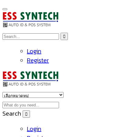
Login
Register
Search
Login