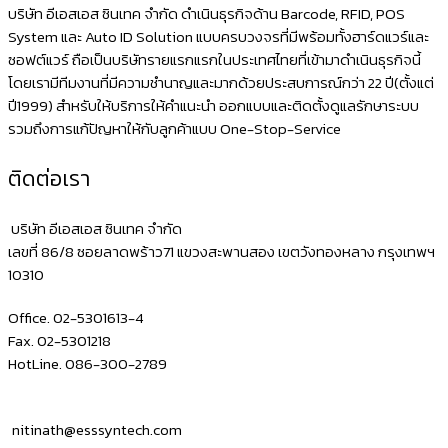
ด้วย
บริษัท อีเอสเอส ซินเทค จำกัด ดำเนินธุรกิจด้าน Barcode, RFID, POS
เครื่องพิมพ์
System และ Auto ID Solution แบบครบวงจรที่มีพร้อมทั้งฮาร์ดแวร์และ
ซอฟต์แวร์ ถือเป็นบริษัทรายแรกแรกในประเทศไทยที่เข้ามาดำเนินธุรกิจนี้
ใบ
โดยเรามีทีมงานที่มีความชำนาญและมากด้วยประสบการณ์กว่า 22 ปี(ตั้งแต่
เสร็จ
ปี1999) สำหรับให้บริการให้คำแนะนำ ออกแบบและติดตั้งดูแลรักษาระบบ
Epson
รวมถึงการแก้ปัญหาให้กับลูกค้าแบบ One-Stop-Service
รุ่น
ติดต่อเรา
TM-
m30
บริษัท อีเอสเอส ซินเทค จำกัด
ผ่าน
เลขที่ 86/8 ซอยลาดพร้าว71 แขวงสะพานสอง เขตวังทองหลาง กรุงเทพฯ
10310
iPad
ต่อ
Office. 02-5301613-4
บลู
Fax. 02-5301218
HotLine. 086-300-2789
ทูช
หน้า
กว้าง
nitinath@esssyntech.com