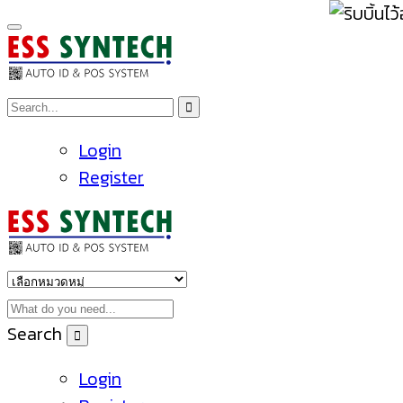
Login
Register
Search
Login